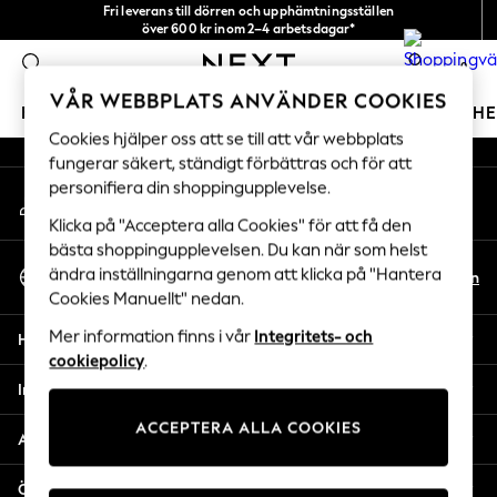
Fri leverans till dörren och upphämtningsställen
An error occurred on client
över 600 kr inom 2–4 arbetsdagar*
Vi accepterar
0
Våra sociala nätverk
VÅR WEBBPLATS ANVÄNDER COOKIES
FLICKOR
POJKAR
BABY
DAMER
HERRAR
H
Cookies hjälper oss att se till att vår webbplats
fungerar säkert, ständigt förbättras och för att
GIRLS
personifiera din shoppingupplevelse.
Mitt konto
New In
Logga in på ditt konto
50 - 92cm
Klicka på "Acceptera alla Cookies" för att få den
98 - 110cm
bästa shoppingupplevelsen. Du kan när som helst
Välj Språk
116 - 134cm
ändra inställningarna genom att klicka på "Hantera
Sv
En
Svenska
Cookies Manuellt" nedan.
140 - 174cm
Trending: Top & Short Sets
Mer information finns i vår
Integritets- och
Hjälp
Trending: Clogs
cookiepolicy
.
Toy Story
Integritet & Juridik
THE SET
ACCEPTERA ALLA COOKIES
All Clothing
Avdelningar
Coats & Jackets
Sweatshirts & Hoodies
Övriga tjänster