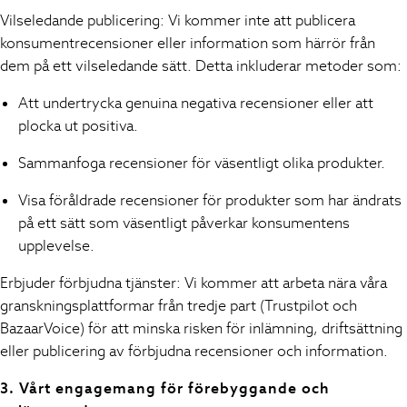
Skirts
Vilseledande publicering: Vi kommer inte att publicera
Sandals & Sliders
konsumentrecensioner eller information som härrör från
Rash Vests
dem på ett vilseledande sätt. Detta inkluderar metoder som:
Sun Safe Swimwear
Sun Hats & Caps
Att undertrycka genuina negativa recensioner eller att
All Occasionwear
plocka ut positiva.
All Partywear
Wedding
Sammanfoga recensioner för väsentligt olika produkter.
Dresses
Visa föråldrade recensioner för produkter som har ändrats
Shoes
på ett sätt som väsentligt påverkar konsumentens
Cardigans
upplevelse.
Skirts
Shop All Footwear
Erbjuder förbjudna tjänster: Vi kommer att arbeta nära våra
New In
granskningsplattformar från tredje part (Trustpilot och
Trainers
BazaarVoice) för att minska risken för inlämning, driftsättning
Pram Shoes
eller publicering av förbjudna recensioner och information.
School Shoes
Slippers
3. Vårt engagemang för förebyggande och
Boots