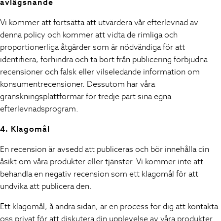
avlägsnande
Wellies
Wide Fit
Vi kommer att fortsätta att utvärdera vår efterlevnad av
All Underwear
denna policy och kommer att vidta de rimliga och
New In
proportionerliga åtgärder som är nödvändiga för att
Nighties
identifiera, förhindra och ta bort från publicering förbjudna
Pyjamas
recensioner och falsk eller vilseledande information om
Robes
konsumentrecensioner. Dessutom har våra
Sleepsuits
granskningsplattformar för tredje part sina egna
Socks & Tights
efterlevnadsprogram.
Blanket Hoodies
All Bags & Accessories
4. Klagomål
New In
En recension är avsedd att publiceras och bör innehålla din
Bags
åsikt om våra produkter eller tjänster. Vi kommer inte att
Hats
behandla en negativ recension som ett klagomål för att
Denim Jackets
Raincoats
undvika att publicera den.
Waterproof
Ett klagomål, å andra sidan, är en process för dig att kontakta
Shackets
oss privat för att diskutera din upplevelse av våra produkter
Puddlesuits