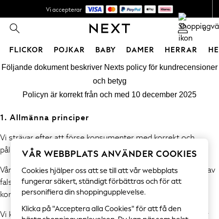
Vi accepterar
NYA enkla returer*
0
FLICKOR
POJKAR
BABY
DAMER
HERRAR
H
Hoppa till huvudinnehåll
GIRLS
Följande dokument beskriver Nexts policy för kundrecensioner
New In
och betyg
50 - 92cm
Policyn är korrekt från och med 10 december 2025
98 - 110cm
116 - 134cm
1. Allmänna principer
140 - 174cm
Trending: Top & Short Sets
Vi strävar efter att förse konsumenter med korrekt och
Trending: Clogs
pålitlig information baserad på genuina erfarenheter.
VÅR WEBBPLATS ANVÄNDER COOKIES
Toy Story
Vår policy förbjuder inlämning, beställning och publicering av
Cookies hjälper oss att se till att vår webbplats
THE SET
falska eller vilseledande recensioner och information om
fungerar säkert, ständigt förbättras och för att
All Clothing
personifiera din shoppingupplevelse.
konsumentrecensioner.
Coats & Jackets
Sweatshirts & Hoodies
Klicka på "Acceptera alla Cookies" för att få den
Vi kommer att vidta rimliga och proportionella åtgärder för
Knitwear