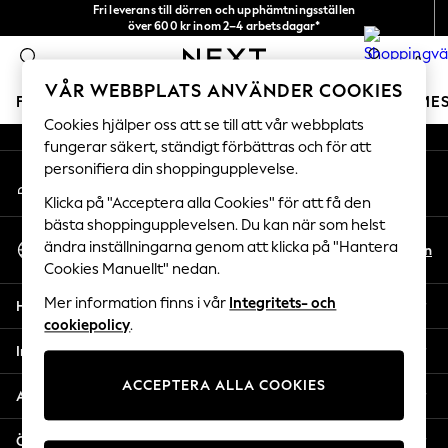
Fri leverans till dörren och upphämtningsställen
An error occurred on client
över 600 kr inom 2–4 arbetsdagar*
Vi accepterar
0
Våra sociala nätverk
VÅR WEBBPLATS ANVÄNDER COOKIES
FLICKOR
POJKAR
BABY
DAMER
HERRAR
SEME
Cookies hjälper oss att se till att vår webbplats
fungerar säkert, ständigt förbättras och för att
GIRLS
personifiera din shoppingupplevelse.
Mitt konto
New In
Logga in på ditt konto
50 - 92cm
Klicka på "Acceptera alla Cookies" för att få den
98 - 110cm
bästa shoppingupplevelsen. Du kan när som helst
Välj Språk
116 - 134cm
ändra inställningarna genom att klicka på "Hantera
Sv
En
Svenska
Cookies Manuellt" nedan.
140 - 174cm
Trending: Top & Short Sets
Mer information finns i vår
Integritets- och
Hjälp
Trending: Clogs
cookiepolicy
.
Toy Story
Integritet & Juridik
THE SET
ACCEPTERA ALLA COOKIES
All Clothing
Avdelningar
Coats & Jackets
Sweatshirts & Hoodies
Övriga tjänster