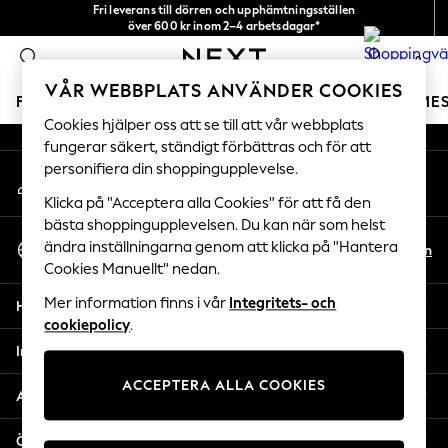
Fri leverans till dörren och upphämtningsställen
An error occurred on client
över 600 kr inom 2–4 arbetsdagar*
Vi accepterar
0
Våra sociala nätverk
VÅR WEBBPLATS ANVÄNDER COOKIES
FLICKOR
POJKAR
BABY
DAMER
HERRAR
SEME
Cookies hjälper oss att se till att vår webbplats
fungerar säkert, ständigt förbättras och för att
GIRLS
personifiera din shoppingupplevelse.
Mitt konto
New In
Logga in på ditt konto
50 - 92cm
Klicka på "Acceptera alla Cookies" för att få den
98 - 110cm
bästa shoppingupplevelsen. Du kan när som helst
Välj Språk
116 - 134cm
ändra inställningarna genom att klicka på "Hantera
Sv
En
Svenska
Cookies Manuellt" nedan.
140 - 174cm
Trending: Top & Short Sets
Mer information finns i vår
Integritets- och
Hjälp
Trending: Clogs
cookiepolicy
.
Toy Story
Integritet & Juridik
THE SET
ACCEPTERA ALLA COOKIES
All Clothing
Avdelningar
Coats & Jackets
Sweatshirts & Hoodies
Övriga tjänster