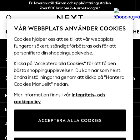
Fri leverans till dörren och upphämtningsställen
An error occurred on client
över 600 kr inom 2–4 arbetsdagar*
Vi accepterar
0
Våra sociala nätverk
VÅR WEBBPLATS ANVÄNDER COOKIES
FLICKOR
POJKAR
BABY
DAMER
HERRAR
H
Cookies hjälper oss att se till att vår webbplats
fungerar säkert, ständigt förbättras och för att
GIRLS
personifiera din shoppingupplevelse.
Mitt konto
New In
Logga in på ditt konto
50 - 92cm (0 - 24 months)
Klicka på "Acceptera alla Cookies" för att få den
98 - 110cm (3 - 5 years)
bästa shoppingupplevelsen. Du kan när som helst
Välj Språk
116 - 134cm (6 - 9 years)
ändra inställningarna genom att klicka på "Hantera
Sv
En
Svenska
Cookies Manuellt" nedan.
140 - 174cm (10 - 15+ years)
Trending: Top & Short Sets
Mer information finns i vår
Integritets- och
Hjälp
Trending: Clogs
cookiepolicy
.
Toy Story
Integritet & Juridik
THE SET
ACCEPTERA ALLA COOKIES
All Clothing
Avdelningar
Coats & Jackets
Sweatshirts & Hoodies
Övriga tjänster