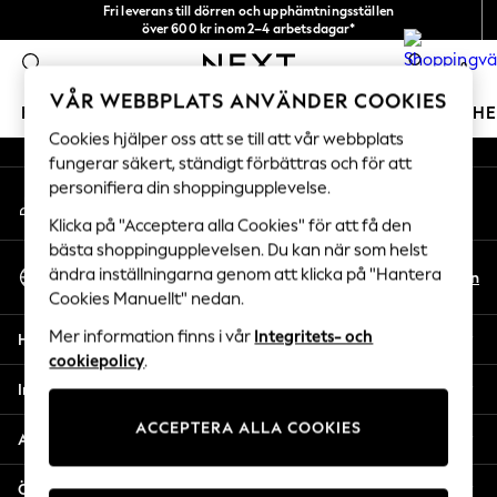
Fri leverans till dörren och upphämtningsställen
An error occurred on client
över 600 kr inom 2–4 arbetsdagar*
Vi accepterar
0
Våra sociala nätverk
VÅR WEBBPLATS ANVÄNDER COOKIES
FLICKOR
POJKAR
BABY
DAMER
HERRAR
H
Cookies hjälper oss att se till att vår webbplats
fungerar säkert, ständigt förbättras och för att
GIRLS
personifiera din shoppingupplevelse.
Mitt konto
New In
Logga in på ditt konto
50 - 92cm
Klicka på "Acceptera alla Cookies" för att få den
98 - 110cm
bästa shoppingupplevelsen. Du kan när som helst
Välj Språk
116 - 134cm
ändra inställningarna genom att klicka på "Hantera
Sv
En
Svenska
Cookies Manuellt" nedan.
140 - 174cm
Trending: Top & Short Sets
Mer information finns i vår
Integritets- och
Hjälp
Trending: Clogs
cookiepolicy
.
Toy Story
Integritet & Juridik
THE SET
ACCEPTERA ALLA COOKIES
All Clothing
Avdelningar
Coats & Jackets
Sweatshirts & Hoodies
Övriga tjänster