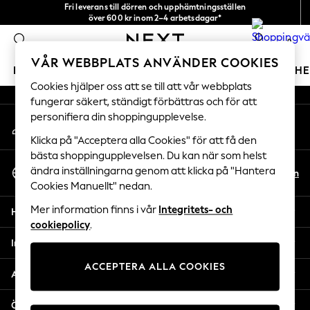
Fri leverans till dörren och upphämtningsställen
An error occurred on client
över 600 kr inom 2–4 arbetsdagar*
Vi accepterar
0
Våra sociala nätverk
VÅR WEBBPLATS ANVÄNDER COOKIES
FLICKOR
POJKAR
BABY
DAMER
HERRAR
H
Cookies hjälper oss att se till att vår webbplats
fungerar säkert, ständigt förbättras och för att
GIRLS
personifiera din shoppingupplevelse.
Mitt konto
New In
Logga in på ditt konto
50 - 92cm
Klicka på "Acceptera alla Cookies" för att få den
98 - 110cm
bästa shoppingupplevelsen. Du kan när som helst
Välj Språk
116 - 134cm
ändra inställningarna genom att klicka på "Hantera
Sv
En
Svenska
Cookies Manuellt" nedan.
140 - 174cm
Trending: Top & Short Sets
Mer information finns i vår
Integritets- och
Hjälp
Trending: Clogs
cookiepolicy
.
Toy Story
Integritet & Juridik
THE SET
ACCEPTERA ALLA COOKIES
All Clothing
Avdelningar
Coats & Jackets
Sweatshirts & Hoodies
Övriga tjänster