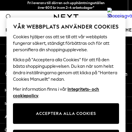
Fri leverans till dörren och upphämtningsställen
An error occurred on client
över 600 kr inom 2–4 arbetsdagar*
Vi accepterar
0
Våra sociala nätverk
VÅR WEBBPLATS ANVÄNDER COOKIES
FLICKOR
POJKAR
BABY
DAMER
HERRAR
H
Cookies hjälper oss att se till att vår webbplats
fungerar säkert, ständigt förbättras och för att
GIRLS
personifiera din shoppingupplevelse.
Mitt konto
New In
Logga in på ditt konto
50 - 92cm (0 - 24 months)
Klicka på "Acceptera alla Cookies" för att få den
98 - 110cm (3 - 5 years)
bästa shoppingupplevelsen. Du kan när som helst
Välj Språk
116 - 134cm (6 - 9 years)
ändra inställningarna genom att klicka på "Hantera
Sv
En
Svenska
Cookies Manuellt" nedan.
140 - 174cm (10 - 15+ years)
Trending: Top & Short Sets
Mer information finns i vår
Integritets- och
Hjälp
Trending: Clogs
cookiepolicy
.
Toy Story
Integritet & Juridik
THE SET
ACCEPTERA ALLA COOKIES
All Clothing
Avdelningar
Coats & Jackets
Sweatshirts & Hoodies
Övriga tjänster