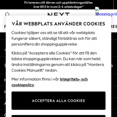
Fri leverans till dörren och upphämtningsställen
An error occurred on client
över 600 kr inom 2–4 arbetsdagar*
Vi accepterar
0
Våra sociala nätverk
VÅR WEBBPLATS ANVÄNDER COOKIES
FLICKOR
POJKAR
BABY
DAMER
HERRAR
SEME
Cookies hjälper oss att se till att vår webbplats
fungerar säkert, ständigt förbättras och för att
GIRLS
personifiera din shoppingupplevelse.
Mitt konto
New In
Logga in på ditt konto
50 - 92cm
Klicka på "Acceptera alla Cookies" för att få den
98 - 110cm
bästa shoppingupplevelsen. Du kan när som helst
Välj Språk
116 - 134cm
ändra inställningarna genom att klicka på "Hantera
Sv
En
Svenska
Cookies Manuellt" nedan.
140 - 174cm
Trending: Top & Short Sets
Mer information finns i vår
Integritets- och
Hjälp
Trending: Clogs
cookiepolicy
.
Toy Story
Integritet & Juridik
THE SET
ACCEPTERA ALLA COOKIES
All Clothing
Avdelningar
Coats & Jackets
Sweatshirts & Hoodies
Övriga tjänster