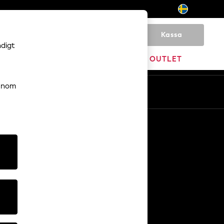
Kassa
0
ndigt
HEM
VARUMÄRKEN
OUTLET
genom
Sv
En
Övriga tjänster
Media och press
Företaget
NEXT Karriärer