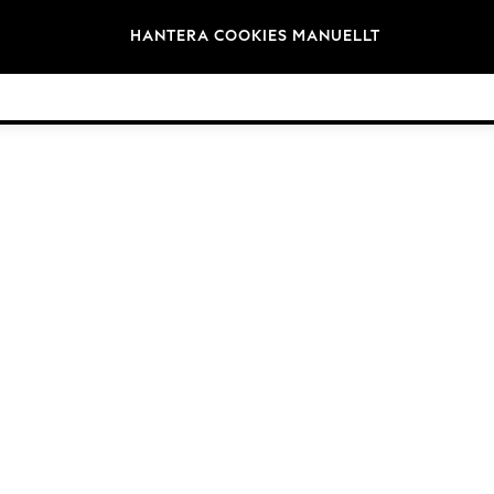
Varumärken
HANTERA COOKIES MANUELLT
©2026 Nästa Germany GmbH. Alla rättigheter reserverade.