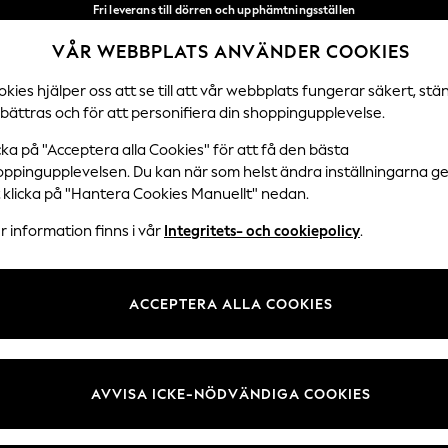
Fri leverans till dörren och upphämtningsställen
över 600 kr inom 2–4 arbetsdagar*
VÅR WEBBPLATS ANVÄNDER COOKIES
Vi accepterar
Våra sociala nätverk
kies hjälper oss att se till att vår webbplats fungerar säkert, stä
bättras och för att personifiera din shoppingupplevelse.
DAMER
HERRAR
SEMESTERBUTIK
cka på "Acceptera alla Cookies" för att få den bästa
oppingupplevelsen. Du kan när som helst ändra inställningarna 
Välj Språk
t klicka på "Hantera Cookies Manuellt" nedan.
Svenska
 information finns i vår
Integritets- och cookiepolicy
.
 Juridik
Avdelningar
ch cookiepolicy
Damer
ACCEPTERA ALLA COOKIES
llkor
Herr
kies manuellt
Pojkar
undrecensioner och betyg
Flickor
AVVISA ICKE-NÖDVÄNDIGA COOKIES
Hem
Baby