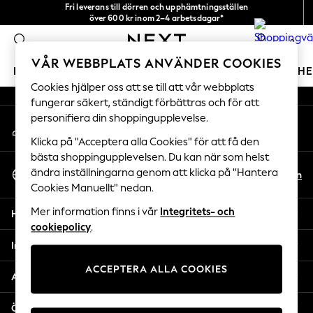
Fri leverans till dörren och upphämtningsställen
An error occurred on client
över 600 kr inom 2–4 arbetsdagar*
Vi accepterar
0
Våra sociala nätverk
VÅR WEBBPLATS ANVÄNDER COOKIES
FLICKOR
POJKAR
BABY
DAMER
HERRAR
H
Cookies hjälper oss att se till att vår webbplats
fungerar säkert, ständigt förbättras och för att
GIRLS
personifiera din shoppingupplevelse.
Mitt konto
New In
Logga in på ditt konto
50 - 92cm (0 - 24 months)
Klicka på "Acceptera alla Cookies" för att få den
98 - 110cm (3 - 5 years)
bästa shoppingupplevelsen. Du kan när som helst
Välj Språk
116 - 134cm (6 - 9 years)
ändra inställningarna genom att klicka på "Hantera
Sv
En
Svenska
Cookies Manuellt" nedan.
140 - 174cm (10 - 15+ years)
Trending: Top & Short Sets
Mer information finns i vår
Integritets- och
Hjälp
Trending: Clogs
cookiepolicy
.
Toy Story
Integritet & Juridik
THE SET
ACCEPTERA ALLA COOKIES
All Clothing
Avdelningar
Coats & Jackets
Sweatshirts & Hoodies
Övriga tjänster