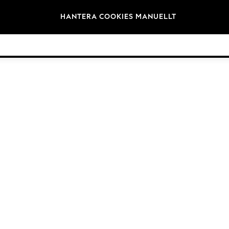
Varumärken
HANTERA COOKIES MANUELLT
©2026 Nästa Germany GmbH. Alla rättigheter reserverade.