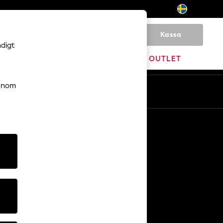
Kassa
0
ndigt
VARUMÄRKEN
OUTLET
genom
Sv
En
Övriga tjänster
Media och press
Företaget
NEXT Karriärer