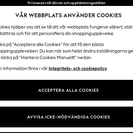
Fri leverans till dörren och upphämtningsställen
över 600 kr inom 2–4 arbetsdagar*
VÅR WEBBPLATS ANVÄNDER COOKIES
Vi accepterar
Våra sociala nätverk
kies hjälper oss att se till att vår webbplats fungerar säkert, stä
bättras och för att personifiera din shoppingupplevelse.
DAMER
HERRAR
HEM
cka på "Acceptera alla Cookies" för att få den bästa
oppingupplevelsen. Du kan när som helst ändra inställningarna 
Välj Språk
t klicka på "Hantera Cookies Manuellt" nedan.
Svenska
 information finns i vår
Integritets- och cookiepolicy
.
 Juridik
Avdelningar
ch cookiepolicy
Damer
ACCEPTERA ALLA COOKIES
llkor
Herr
kies manuellt
Pojkar
undrecensioner och betyg
Flickor
AVVISA ICKE-NÖDVÄNDIGA COOKIES
Hem
Baby