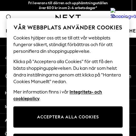
Fri leverans till dörren och upphämtningsställen
An error occurred on client
över 600 kr inom 2–4 arbetsdagar*
Vi accepterar
0
Våra sociala nätverk
VÅR WEBBPLATS ANVÄNDER COOKIES
FLICKOR
POJKAR
BABY
DAMER
HERRAR
H
Cookies hjälper oss att se till att vår webbplats
fungerar säkert, ständigt förbättras och för att
GIRLS
personifiera din shoppingupplevelse.
Mitt konto
New In
Logga in på ditt konto
50 - 92cm
Klicka på "Acceptera alla Cookies" för att få den
98 - 110cm
bästa shoppingupplevelsen. Du kan när som helst
Välj Språk
116 - 134cm
ändra inställningarna genom att klicka på "Hantera
Sv
En
Svenska
Cookies Manuellt" nedan.
140 - 174cm
Trending: Top & Short Sets
Mer information finns i vår
Integritets- och
Hjälp
Trending: Clogs
cookiepolicy
.
Toy Story
Integritet & Juridik
THE SET
ACCEPTERA ALLA COOKIES
All Clothing
Avdelningar
Coats & Jackets
Sweatshirts & Hoodies
Övriga tjänster