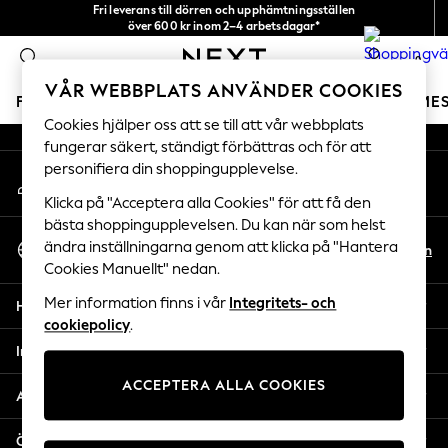
Fri leverans till dörren och upphämtningsställen
An error occurred on client
över 600 kr inom 2–4 arbetsdagar*
Vi accepterar
0
Våra sociala nätverk
VÅR WEBBPLATS ANVÄNDER COOKIES
FLICKOR
POJKAR
BABY
DAMER
HERRAR
SEME
Cookies hjälper oss att se till att vår webbplats
fungerar säkert, ständigt förbättras och för att
GIRLS
personifiera din shoppingupplevelse.
Mitt konto
New In
Logga in på ditt konto
50 - 92cm
Klicka på "Acceptera alla Cookies" för att få den
98 - 110cm
bästa shoppingupplevelsen. Du kan när som helst
Välj Språk
116 - 134cm
ändra inställningarna genom att klicka på "Hantera
Sv
En
Svenska
Cookies Manuellt" nedan.
140 - 174cm
Trending: Top & Short Sets
Mer information finns i vår
Integritets- och
Hjälp
Trending: Clogs
cookiepolicy
.
Toy Story
Integritet & Juridik
THE SET
ACCEPTERA ALLA COOKIES
All Clothing
Avdelningar
Coats & Jackets
Sweatshirts & Hoodies
Övriga tjänster