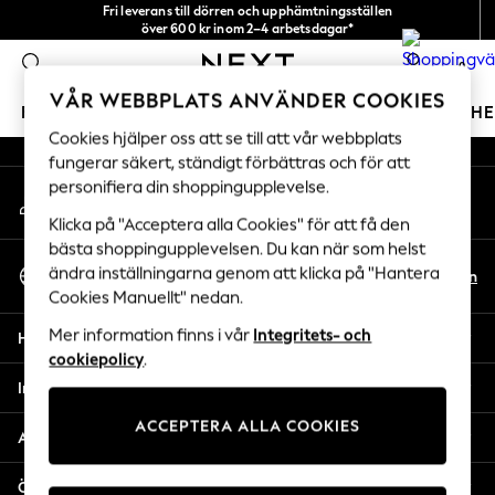
Fri leverans till dörren och upphämtningsställen
An error occurred on client
över 600 kr inom 2–4 arbetsdagar*
Vi accepterar
0
Våra sociala nätverk
VÅR WEBBPLATS ANVÄNDER COOKIES
FLICKOR
POJKAR
BABY
DAMER
HERRAR
H
Cookies hjälper oss att se till att vår webbplats
fungerar säkert, ständigt förbättras och för att
GIRLS
personifiera din shoppingupplevelse.
Mitt konto
New In
Logga in på ditt konto
50 - 92cm
Klicka på "Acceptera alla Cookies" för att få den
98 - 110cm
bästa shoppingupplevelsen. Du kan när som helst
Välj Språk
116 - 134cm
ändra inställningarna genom att klicka på "Hantera
Sv
En
Svenska
Cookies Manuellt" nedan.
140 - 174cm
Trending: Top & Short Sets
Mer information finns i vår
Integritets- och
Hjälp
Trending: Clogs
cookiepolicy
.
Toy Story
Integritet & Juridik
THE SET
ACCEPTERA ALLA COOKIES
All Clothing
Avdelningar
Coats & Jackets
Sweatshirts & Hoodies
Övriga tjänster