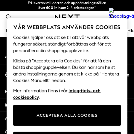
Fri leverans till dörren och upphämtningsställen
An error occurred on client
över 600 kr inom 2–4 arbetsdagar*
Vi accepterar
0
Våra sociala nätverk
VÅR WEBBPLATS ANVÄNDER COOKIES
FLICKOR
POJKAR
BABY
DAMER
HERRAR
H
Cookies hjälper oss att se till att vår webbplats
fungerar säkert, ständigt förbättras och för att
GIRLS
personifiera din shoppingupplevelse.
Mitt konto
New In
Logga in på ditt konto
50 - 92cm
Klicka på "Acceptera alla Cookies" för att få den
98 - 110cm
bästa shoppingupplevelsen. Du kan när som helst
Välj Språk
116 - 134cm
ändra inställningarna genom att klicka på "Hantera
Sv
En
Svenska
Cookies Manuellt" nedan.
140 - 174cm
Trending: Top & Short Sets
Mer information finns i vår
Integritets- och
Hjälp
Trending: Clogs
cookiepolicy
.
Toy Story
Integritet & Juridik
THE SET
ACCEPTERA ALLA COOKIES
All Clothing
Avdelningar
Coats & Jackets
Sweatshirts & Hoodies
Övriga tjänster