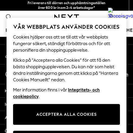
Fri leverans till dörren och upphämtningsställen
An error occurred on client
över 600 kr inom 2–4 arbetsdagar*
Vi accepterar
0
Våra sociala nätverk
VÅR WEBBPLATS ANVÄNDER COOKIES
FLICKOR
POJKAR
BABY
DAMER
HERRAR
H
Cookies hjälper oss att se till att vår webbplats
fungerar säkert, ständigt förbättras och för att
GIRLS
personifiera din shoppingupplevelse.
Mitt konto
New In
Logga in på ditt konto
50 - 92cm
Klicka på "Acceptera alla Cookies" för att få den
98 - 110cm
bästa shoppingupplevelsen. Du kan när som helst
Välj Språk
116 - 134cm
ändra inställningarna genom att klicka på "Hantera
Sv
En
Svenska
Cookies Manuellt" nedan.
140 - 174cm
Trending: Top & Short Sets
Mer information finns i vår
Integritets- och
Hjälp
Trending: Clogs
cookiepolicy
.
Toy Story
Integritet & Juridik
THE SET
ACCEPTERA ALLA COOKIES
All Clothing
Avdelningar
Coats & Jackets
Sweatshirts & Hoodies
Övriga tjänster