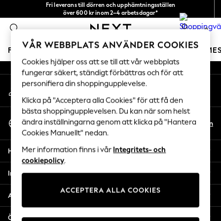
Fri leverans till dörren och upphämtningsställen
An error occurred on client
över 600 kr inom 2–4 arbetsdagar*
Vi accepterar
0
Våra sociala nätverk
VÅR WEBBPLATS ANVÄNDER COOKIES
FLICKOR
POJKAR
BABY
DAMER
HERRAR
SEME
Cookies hjälper oss att se till att vår webbplats
fungerar säkert, ständigt förbättras och för att
GIRLS
personifiera din shoppingupplevelse.
Mitt konto
New In
Logga in på ditt konto
50 - 92cm
Klicka på "Acceptera alla Cookies" för att få den
98 - 110cm
bästa shoppingupplevelsen. Du kan när som helst
Välj Språk
116 - 134cm
ändra inställningarna genom att klicka på "Hantera
Sv
En
Svenska
Cookies Manuellt" nedan.
140 - 174cm
Trending: Top & Short Sets
Mer information finns i vår
Integritets- och
Hjälp
Trending: Clogs
cookiepolicy
.
Toy Story
Integritet & Juridik
THE SET
ACCEPTERA ALLA COOKIES
All Clothing
Avdelningar
Coats & Jackets
Sweatshirts & Hoodies
Övriga tjänster