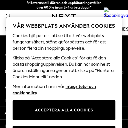
Fri leverans till dörren och upphämtningsställen
An error occurred on client
över 600 kr inom 2–4 arbetsdagar*
Vi accepterar
0
Våra sociala nätverk
VÅR WEBBPLATS ANVÄNDER COOKIES
FLICKOR
POJKAR
BABY
DAMER
HERRAR
SEME
Cookies hjälper oss att se till att vår webbplats
fungerar säkert, ständigt förbättras och för att
GIRLS
personifiera din shoppingupplevelse.
Mitt konto
New In
Logga in på ditt konto
50 - 92cm
Klicka på "Acceptera alla Cookies" för att få den
98 - 110cm
bästa shoppingupplevelsen. Du kan när som helst
Välj Språk
116 - 134cm
ändra inställningarna genom att klicka på "Hantera
Sv
En
Svenska
Cookies Manuellt" nedan.
140 - 174cm
Trending: Top & Short Sets
Mer information finns i vår
Integritets- och
Hjälp
Trending: Clogs
cookiepolicy
.
Toy Story
Integritet & Juridik
THE SET
ACCEPTERA ALLA COOKIES
All Clothing
Avdelningar
Coats & Jackets
Sweatshirts & Hoodies
Övriga tjänster