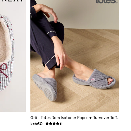
Grå - Totes Dam Isotoner Popcorn Turnover Tofflor Med Öppen Tå
kr460