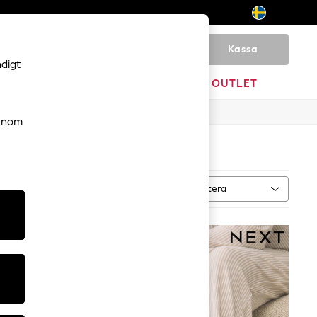
Kassa
0
ndigt
VARUMÄRKEN
OUTLET
genom
Sortera
MER