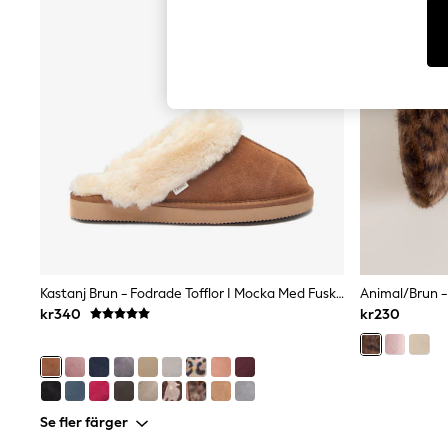
Dresses
Sets & Outfits
Tops
T-Shirts
Nightwear & Pyjamas
Trousers & Leggings
Bodysuits & Vests
Shirts & Blouses
Swimwear
Shorts & Skirts
Babygrows & Sleepsuits
Jeans
Jumpsuits & Playsuits
All Holiday Shop
Tops
Dresses
Kastanj Brun - Fodrade Tofflor I Mocka Med Fuskpäls
Animal/Brun -
Shorts
kr340
kr230
Skirts
Sandals & Sliders
Rash Vests
Sun Safe Swimwear
Sun Hats & Caps
All Occasionwear
Se fler färger
All Partywear