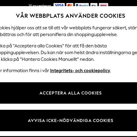
Vi accepterar
VÅR WEBBPLATS ANVÄNDER COOKIES
NYA enkla returer*
kies hjälper oss att se till att vår webbplats fungerar säkert, stä
bättras och för att personifiera din shoppingupplevelse.
DAMER
HERRAR
HEM
cka på "Acceptera alla Cookies" för att få den bästa
oppingupplevelsen. Du kan när som helst ändra inställningarna 
t klicka på "Hantera Cookies Manuellt" nedan.
TOFFLOR FÖR DAM
(715)
 information finns i vår
Integritets- och cookiepolicy
.
en
Storlek
Märke
Färg
ACCEPTERA ALLA COOKIES
AVVISA ICKE-NÖDVÄNDIGA COOKIES