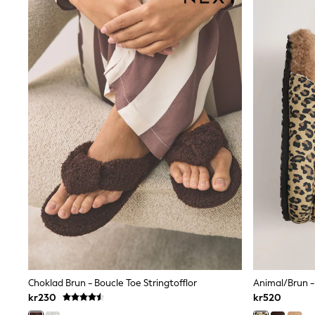
Jumpers & Knitwear
Joggers
Shirts
Trousers & Chinos
Tops
Babygrows & Sleepsuits
Bodysuits & Vests
Jeans
Nightwear & Pyjamas
Shorts
Swimwear
Suits & Waistcoats
Shop All Footwear
New In
Sandals & Clogs
Trainers
Pram Shoes
School Shoes
Slippers
Boots
Wellies
Choklad Brun - Boucle Toe Stringtofflor
Animal/Brun -
Wide Fit
All Holiday Shop
kr230
kr520
Tops & T-Shirts