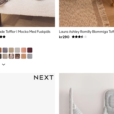
ade Tofflor I Mocka Med Fuskpäls
kr290