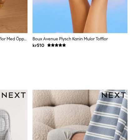
Laura Ashley Romilly Blommiga Tofflor Med Öppen Tå
Boux Avenue Plysch Kanin Mulor Tofflor
kr510