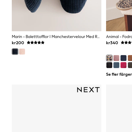
Swim
adidas
All Girls Brands
Nike
adidas
Smiggle
Lipsy Girl
Marin - Baletttofflor I Manchestervelour Med Rosett
Animal - Fodr
River Island
kr200
kr340
Boden
Joules
Frugi
Baker by Ted Baker
Monsoon
Se fler färger
Angel & Rocket
JoJo Maman Bébé
Occasionwear
Schoolwear
Partywear
Flower Girl
Swim
Bridesmaid
All Baby & Nursery
New in
Babygrows & Sleepsuits