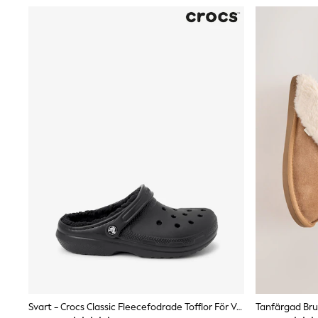
Wedding
Dresses
Shoes
Cardigans
Skirts
Shop All Footwear
New In
Trainers
Pram Shoes
School Shoes
Slippers
Boots
Wellies
Wide Fit
All Underwear
New In
Nighties
Pyjamas
Robes
Sleepsuits
Socks & Tights
Blanket Hoodies
All Bags & Accessories
Svart - Crocs Classic Fleecefodrade Tofflor För Vuxna
New In