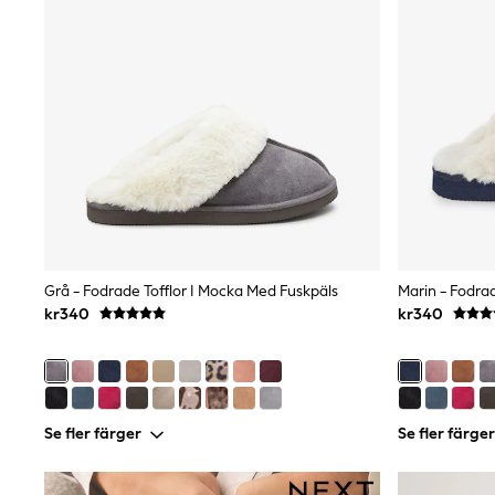
Sets & Outfits
Rompersuits & Dungarees
Shop All
Dungarees
Disney
Peppa Pig
BOYS
New In
50 - 92cm
98 - 110cm
116 - 134cm
140 - 174cm
Trending: Top & Short Sets
Trending: Clogs
Grå - Fodrade Tofflor I Mocka Med Fuskpäls
Marin - Fodra
Toy Story
kr340
kr340
Pokemon
Spiderman
THE SET
Shop All Clothing
Coats & Jackets
Se fler färger
Se fler färger
T-Shirts
Sets & Outfits
Sweatshirts & Hoodies