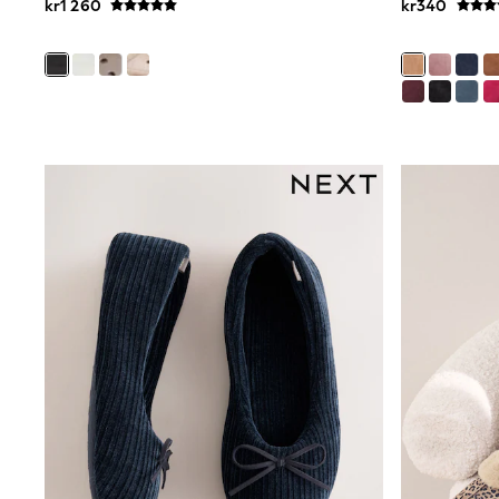
kr1 260
kr340
Bags
Hats
Denim Jackets
Raincoats
Waterproof
Shackets
Puddlesuits
Pramsuits
Gilets
Fleeces
Teddy Borg
Puffers
Snowsuits
Shop all
Lilo & Stitch
Bluey
Disney
Peppa Pig
All Girls Sportwear
New In
Trainers
Hoodies & Sweatshirts
Leggings, Joggers & Shorts