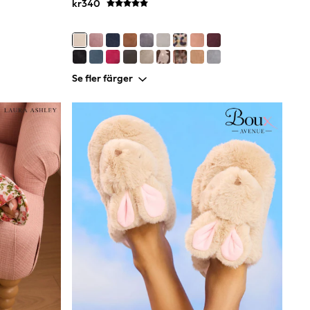
kr340
Se fler färger