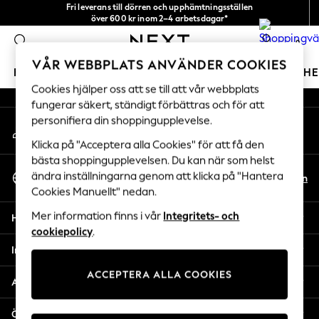
Fri leverans till dörren och upphämtningsställen
An error occurred on client
över 600 kr inom 2–4 arbetsdagar*
Vi accepterar
0
Våra sociala nätverk
VÅR WEBBPLATS ANVÄNDER COOKIES
FLICKOR
POJKAR
BABY
DAMER
HERRAR
H
Cookies hjälper oss att se till att vår webbplats
fungerar säkert, ständigt förbättras och för att
GIRLS
personifiera din shoppingupplevelse.
Mitt konto
New In
Logga in på ditt konto
50 - 92cm (0 - 24 months)
Klicka på "Acceptera alla Cookies" för att få den
98 - 110cm (3 - 5 years)
bästa shoppingupplevelsen. Du kan när som helst
Välj Språk
116 - 134cm (6 - 9 years)
ändra inställningarna genom att klicka på "Hantera
Sv
En
Svenska
Cookies Manuellt" nedan.
140 - 174cm (10 - 15+ years)
Trending: Top & Short Sets
Mer information finns i vår
Integritets- och
Hjälp
Trending: Clogs
cookiepolicy
.
Toy Story
Integritet & Juridik
THE SET
ACCEPTERA ALLA COOKIES
All Clothing
Avdelningar
Coats & Jackets
Sweatshirts & Hoodies
Övriga tjänster