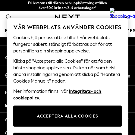
Fri leverans till dörren och upphämtningsställen
An error occurred on client
över 600 kr inom 2–4 arbetsdagar*
Vi accepterar
0
Våra sociala nätverk
VÅR WEBBPLATS ANVÄNDER COOKIES
FLICKOR
POJKAR
BABY
DAMER
HERRAR
SEME
Cookies hjälper oss att se till att vår webbplats
fungerar säkert, ständigt förbättras och för att
GIRLS
personifiera din shoppingupplevelse.
Mitt konto
New In
Logga in på ditt konto
50 - 92cm
Klicka på "Acceptera alla Cookies" för att få den
98 - 110cm
bästa shoppingupplevelsen. Du kan när som helst
Välj Språk
116 - 134cm
ändra inställningarna genom att klicka på "Hantera
Sv
En
Svenska
Cookies Manuellt" nedan.
140 - 174cm
Trending: Top & Short Sets
Mer information finns i vår
Integritets- och
Hjälp
Trending: Clogs
cookiepolicy
.
Toy Story
Integritet & Juridik
THE SET
ACCEPTERA ALLA COOKIES
All Clothing
Avdelningar
Coats & Jackets
Sweatshirts & Hoodies
Övriga tjänster