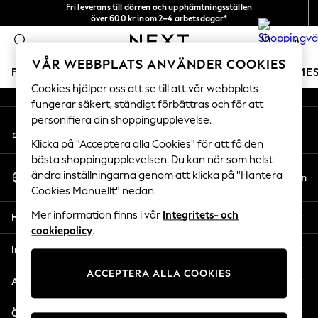
Fri leverans till dörren och upphämtningsställen
An error occurred on client
över 600 kr inom 2–4 arbetsdagar*
Vi accepterar
0
Våra sociala nätverk
VÅR WEBBPLATS ANVÄNDER COOKIES
FLICKOR
POJKAR
BABY
DAMER
HERRAR
SEME
Cookies hjälper oss att se till att vår webbplats
fungerar säkert, ständigt förbättras och för att
GIRLS
personifiera din shoppingupplevelse.
Mitt konto
New In
Logga in på ditt konto
50 - 92cm
Klicka på "Acceptera alla Cookies" för att få den
98 - 110cm
bästa shoppingupplevelsen. Du kan när som helst
Välj Språk
116 - 134cm
ändra inställningarna genom att klicka på "Hantera
Sv
En
Svenska
Cookies Manuellt" nedan.
140 - 174cm
Trending: Top & Short Sets
Mer information finns i vår
Integritets- och
Hjälp
Trending: Clogs
cookiepolicy
.
Toy Story
Integritet & Juridik
THE SET
ACCEPTERA ALLA COOKIES
All Clothing
Avdelningar
Coats & Jackets
Sweatshirts & Hoodies
Övriga tjänster