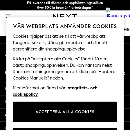
Fri leverans till dörren och upphämtningsställen
An error occurred on client
över 600 kr inom 2–4 arbetsdagar*
Vi accepterar
0
Våra sociala nätverk
VÅR WEBBPLATS ANVÄNDER COOKIES
FLICKOR
POJKAR
BABY
DAMER
HERRAR
H
Cookies hjälper oss att se till att vår webbplats
fungerar säkert, ständigt förbättras och för att
GIRLS
personifiera din shoppingupplevelse.
Mitt konto
New In
Logga in på ditt konto
50 - 92cm
Klicka på "Acceptera alla Cookies" för att få den
98 - 110cm
bästa shoppingupplevelsen. Du kan när som helst
Välj Språk
116 - 134cm
ändra inställningarna genom att klicka på "Hantera
Sv
En
Svenska
Cookies Manuellt" nedan.
140 - 174cm
Trending: Top & Short Sets
Mer information finns i vår
Integritets- och
Hjälp
Trending: Clogs
cookiepolicy
.
Toy Story
Integritet & Juridik
THE SET
ACCEPTERA ALLA COOKIES
All Clothing
Avdelningar
Coats & Jackets
Sweatshirts & Hoodies
Övriga tjänster