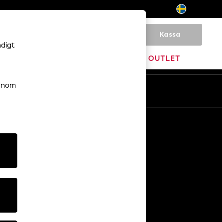
Kassa
0
ndigt
HEM
VARUMÄRKEN
OUTLET
genom
Sv
En
Övriga tjänster
Media och press
Företaget
NEXT Karriärer