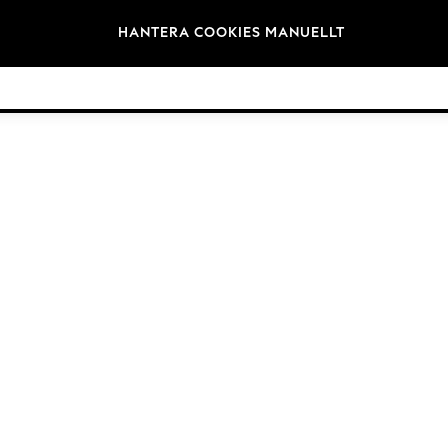
Varumärken
HANTERA COOKIES MANUELLT
©2026 Nästa Germany GmbH. Alla rättigheter reserverade.