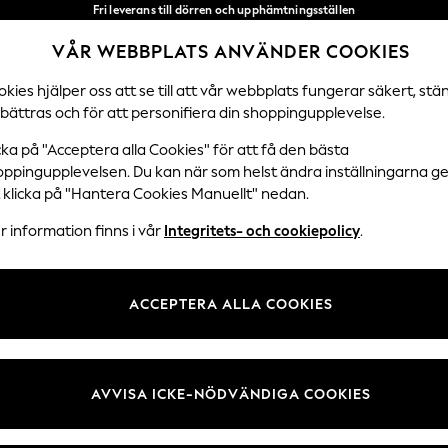
Fri leverans till dörren och upphämtningsställen
över 600 kr inom 2–4 arbetsdagar*
VÅR WEBBPLATS ANVÄNDER COOKIES
Vi accepterar
Våra sociala nätverk
kies hjälper oss att se till att vår webbplats fungerar säkert, stä
bättras och för att personifiera din shoppingupplevelse.
DAMER
HERRAR
SEMESTERBUTIK
cka på "Acceptera alla Cookies" för att få den bästa
oppingupplevelsen. Du kan när som helst ändra inställningarna 
Välj Språk
t klicka på "Hantera Cookies Manuellt" nedan.
Svenska
 information finns i vår
Integritets- och cookiepolicy
.
 Juridik
Avdelningar
ch cookiepolicy
Damer
ACCEPTERA ALLA COOKIES
llkor
Herr
kies manuellt
Pojkar
undrecensioner och betyg
Flickor
AVVISA ICKE-NÖDVÄNDIGA COOKIES
Hem
Baby