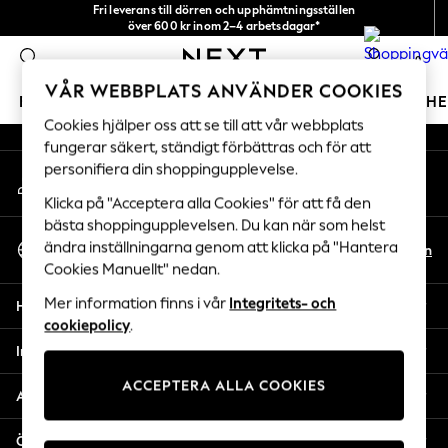
Fri leverans till dörren och upphämtningsställen
An error occurred on client
över 600 kr inom 2–4 arbetsdagar*
Vi accepterar
0
Våra sociala nätverk
VÅR WEBBPLATS ANVÄNDER COOKIES
FLICKOR
POJKAR
BABY
DAMER
HERRAR
H
Cookies hjälper oss att se till att vår webbplats
fungerar säkert, ständigt förbättras och för att
GIRLS
personifiera din shoppingupplevelse.
Mitt konto
New In
Logga in på ditt konto
50 - 92cm
Klicka på "Acceptera alla Cookies" för att få den
98 - 110cm
bästa shoppingupplevelsen. Du kan när som helst
Välj Språk
116 - 134cm
ändra inställningarna genom att klicka på "Hantera
Sv
En
Svenska
Cookies Manuellt" nedan.
140 - 174cm
Trending: Top & Short Sets
Mer information finns i vår
Integritets- och
Hjälp
Trending: Clogs
cookiepolicy
.
Toy Story
Integritet & Juridik
THE SET
ACCEPTERA ALLA COOKIES
All Clothing
Avdelningar
Coats & Jackets
Sweatshirts & Hoodies
Övriga tjänster