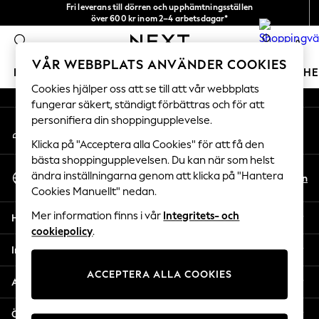
Fri leverans till dörren och upphämtningsställen
An error occurred on client
över 600 kr inom 2–4 arbetsdagar*
Vi accepterar
0
Våra sociala nätverk
VÅR WEBBPLATS ANVÄNDER COOKIES
FLICKOR
POJKAR
BABY
DAMER
HERRAR
H
Cookies hjälper oss att se till att vår webbplats
fungerar säkert, ständigt förbättras och för att
GIRLS
personifiera din shoppingupplevelse.
Mitt konto
New In
Logga in på ditt konto
50 - 92cm
Klicka på "Acceptera alla Cookies" för att få den
98 - 110cm
bästa shoppingupplevelsen. Du kan när som helst
Välj Språk
116 - 134cm
ändra inställningarna genom att klicka på "Hantera
Sv
En
Svenska
Cookies Manuellt" nedan.
140 - 174cm
Trending: Top & Short Sets
Mer information finns i vår
Integritets- och
Hjälp
Trending: Clogs
cookiepolicy
.
Toy Story
Integritet & Juridik
THE SET
ACCEPTERA ALLA COOKIES
All Clothing
Avdelningar
Coats & Jackets
Sweatshirts & Hoodies
Övriga tjänster