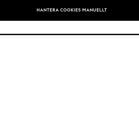
Varumärken
HANTERA COOKIES MANUELLT
©2026 Nästa Germany GmbH. Alla rättigheter reserverade.