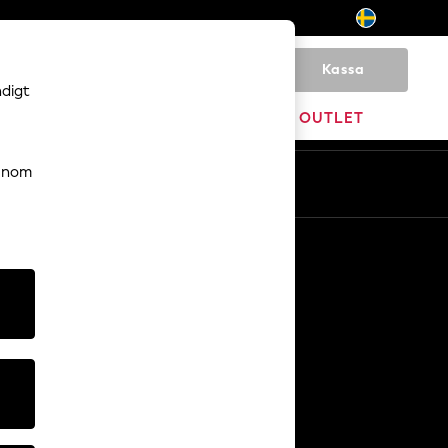
Kassa
0
ndigt
HEM
VARUMÄRKEN
OUTLET
genom
Sv
En
Övriga tjänster
Media och press
Företaget
NEXT Karriärer