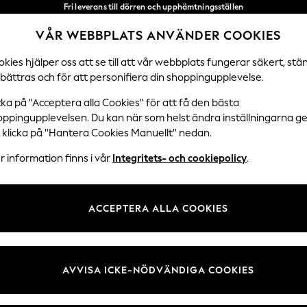
Fri leverans till dörren och upphämtningsställen
över 600 kr inom 2–4 arbetsdagar*
VÅR WEBBPLATS ANVÄNDER COOKIES
Vi accepterar
Våra sociala nätverk
kies hjälper oss att se till att vår webbplats fungerar säkert, stä
bättras och för att personifiera din shoppingupplevelse.
DAMER
HERRAR
SEMESTERBUTIK
cka på "Acceptera alla Cookies" för att få den bästa
oppingupplevelsen. Du kan när som helst ändra inställningarna 
Välj Språk
t klicka på "Hantera Cookies Manuellt" nedan.
Svenska
 information finns i vår
Integritets- och cookiepolicy
.
 Juridik
Avdelningar
ch cookiepolicy
Damer
ACCEPTERA ALLA COOKIES
llkor
Herr
kies manuellt
Pojkar
undrecensioner och betyg
Flickor
AVVISA ICKE-NÖDVÄNDIGA COOKIES
Hem
Baby