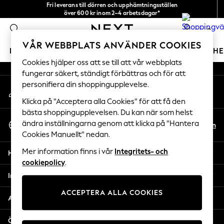
Fri leverans till dörren och upphämtningsställen
An error occurred on client
över 600 kr inom 2–4 arbetsdagar*
Vi accepterar
0
Våra sociala nätverk
VÅR WEBBPLATS ANVÄNDER COOKIES
FLICKOR
POJKAR
BABY
DAMER
HERRAR
H
Cookies hjälper oss att se till att vår webbplats
fungerar säkert, ständigt förbättras och för att
GIRLS
personifiera din shoppingupplevelse.
Mitt konto
New In
Logga in på ditt konto
50 - 92cm (0 - 24 months)
Klicka på "Acceptera alla Cookies" för att få den
98 - 110cm (3 - 5 years)
bästa shoppingupplevelsen. Du kan när som helst
Välj Språk
116 - 134cm (6 - 9 years)
ändra inställningarna genom att klicka på "Hantera
Sv
En
Svenska
Cookies Manuellt" nedan.
140 - 174cm (10 - 15+ years)
Trending: Top & Short Sets
Mer information finns i vår
Integritets- och
Hjälp
Trending: Clogs
cookiepolicy
.
Toy Story
Integritet & Juridik
THE SET
ACCEPTERA ALLA COOKIES
All Clothing
Avdelningar
Coats & Jackets
Sweatshirts & Hoodies
Övriga tjänster