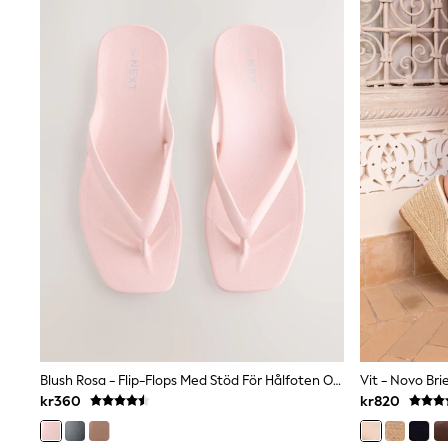
Jumpers & Knitwear
Joggers
Shirts
Trousers & Chinos
Tops
Babygrows & Sleepsuits
Bodysuits & Vests
Jeans
Nightwear & Pyjamas
Shorts
Swimwear
Suits & Waistcoats
Shop All Footwear
New In
Sandals & Clogs
Trainers
Pram Shoes
School Shoes
Slippers
Boots
Blush Rosa - Flip-Flops Med Stöd För Hålfoten Och Fyrkantig Tå
Wellies
kr360
kr820
Wide Fit
All Holiday Shop
Tops & T-Shirts