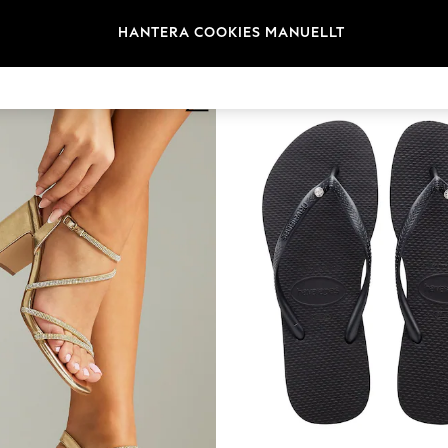
en
Storlek
Märke
Färg
HANTERA COOKIES MANUELLT