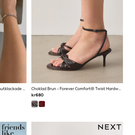
Simmi London Sharon Diamante Knutklackade Sandaler
Choklad Brun - Forever Comfort® Twist Hardware-Sandaler Med Klack
kr680