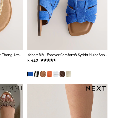
Guld Läder - Forever Comfort® Toe Thong-Utsmyckade Sandaler
Kobolt Blå - Forever Comfort® Sydda Mulor Sandaler
kr420