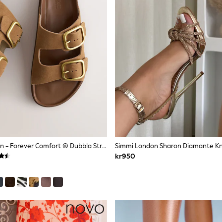
Tanfärgad Brun - Forever Comfort ® Dubbla Strap Footbed Sandaler
kr950