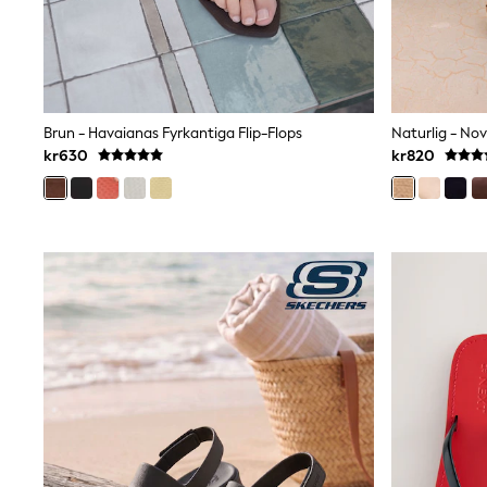
Bags
Hats
Denim Jackets
Raincoats
Waterproof
Shackets
Brun - Havaianas Fyrkantiga Flip-Flops
Puddlesuits
kr630
kr820
Pramsuits
Gilets
Fleeces
Teddy Borg
Puffers
Snowsuits
Shop all
Lilo & Stitch
Bluey
Disney
Peppa Pig
All Girls Sportwear
New In
Trainers
Hoodies & Sweatshirts
Leggings, Joggers & Shorts