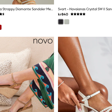
Guld - Linzi Kira Strappy Diamante Sandaler Med Blockklack
Svart - Havaianas Crystal SW II Sa
kr840