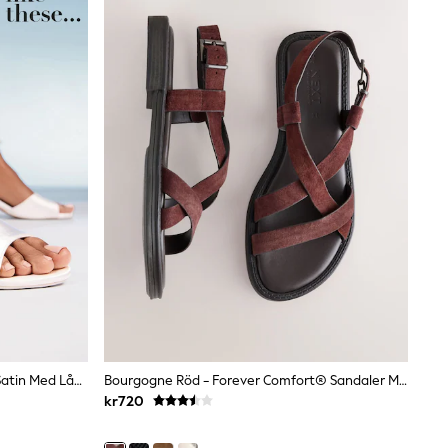
Friends Like These Brudsandaler I Satin Med Låg Blockklack Och Pärlrem
Bourgogne Röd - Forever Comfort® Sandaler Med Korsrem
kr720