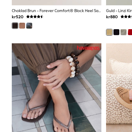
Wedding
Dresses
Choklad Brun - Forever Comfort® Block Heel Sandaler
Shoes
kr520
kr880
Cardigans
Skirts
Shop All Footwear
New In
Trainers
Pram Shoes
School Shoes
Slippers
Boots
Wellies
Wide Fit
All Underwear
New In
Nighties
Pyjamas
Robes
Sleepsuits
Socks & Tights
Blanket Hoodies
All Bags & Accessories
New In