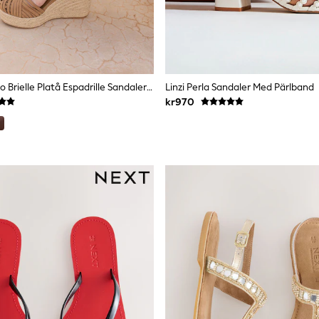
Naturlig - Novo Brielle Platå Espadrille Sandaler Med Stängd Tå
Linzi Perla Sandaler Med Pärlband
kr970