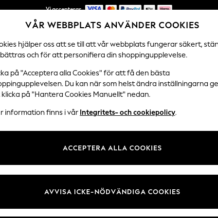
Vi accepterar
VÅR WEBBPLATS ANVÄNDER COOKIES
NYA enkla returer*
kies hjälper oss att se till att vår webbplats fungerar säkert, stä
bättras och för att personifiera din shoppingupplevelse.
DAMER
HERRAR
HEM
cka på "Acceptera alla Cookies" för att få den bästa
oppingupplevelsen. Du kan när som helst ändra inställningarna 
t klicka på "Hantera Cookies Manuellt" nedan.
SANDALER FÖR DAM
(6293)
 information finns i vår
Integritets- och cookiepolicy
.
ster, fräscha upp din look för säsongen med vår vackra kollektion av d
ar och slingbacks ger en cool och bekväm look. Prova ett par av vår
ACCEPTERA ALLA COOKIES
 bära hela NIGHT . Omfamna Metallisk med ett par Guld eller Silver sand
sandaler med
Klänning
, denim och mer.
ckad
Tjock
Kilar
Flip Flops &
Tofflor & Mulor
Sv
Sliders
AVVISA ICKE-NÖDVÄNDIGA COOKIES