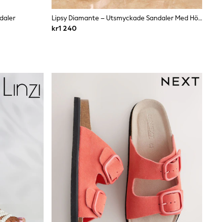
ndaler
Lipsy Diamante – Utsmyckade Sandaler Med Hög Platå Och Mesh-Rem
kr1 240