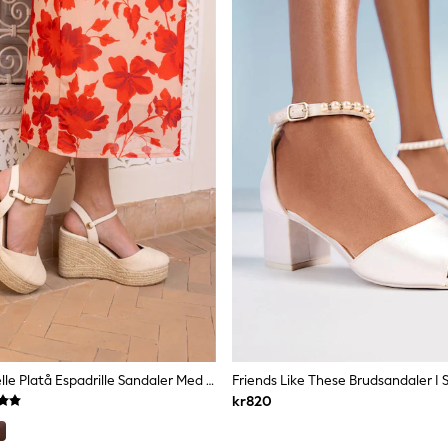
Vit - Novo Brielle Platå Espadrille Sandaler Med Stängd Tå
kr820