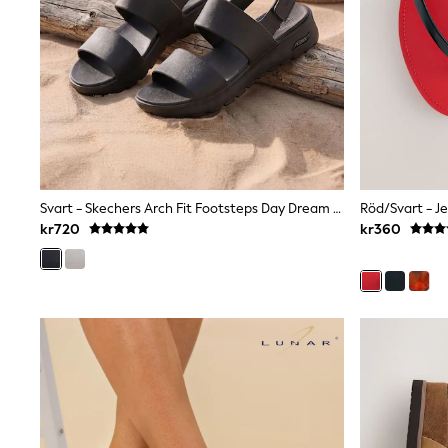
Swim
adidas
All Girls Brands
Nike
adidas
Smiggle
Lipsy Girl
River Island
Boden
Joules
Frugi
Svart - Skechers Arch Fit Footsteps Day Dream Sandaler
Röd/Svart - J
Baker by Ted Baker
kr720
kr360
Monsoon
Angel & Rocket
JoJo Maman Bébé
Occasionwear
Schoolwear
Partywear
Flower Girl
Swim
Bridesmaid
All Baby & Nursery
New in
Babygrows & Sleepsuits