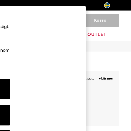
Kassa
0
ndigt
HEM
VARUMÄRKEN
OUTLET
genom
enim
till chinos, vi har ett stort utbud av shorts som
+ Läs mer
ed shorts med knytmidja för att ge en avslappnad look
 Shorts
playsuits
Croppad Byxor