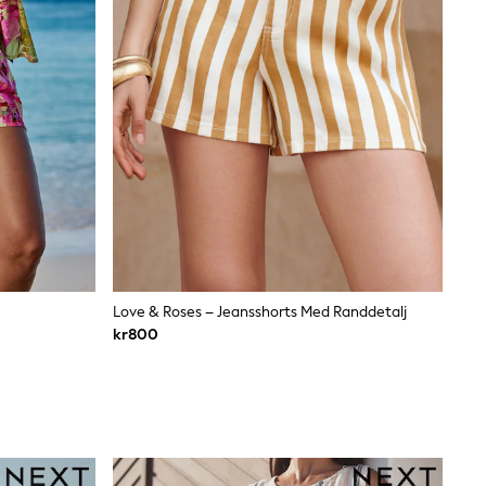
Love & Roses – Jeansshorts Med Randdetalj
kr800