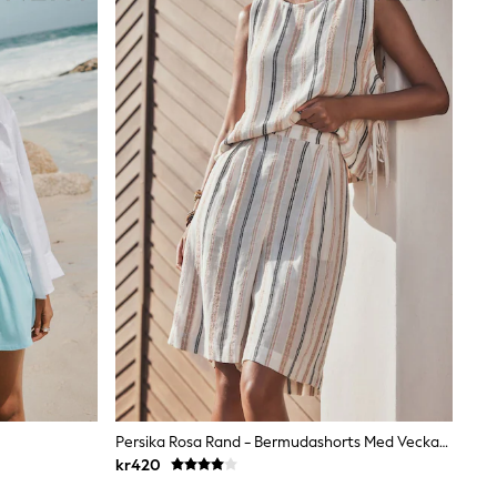
Persika Rosa Rand - Bermudashorts Med Veckade Framsidor
kr420