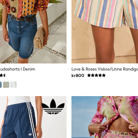
mudashorts I Denim
kr800