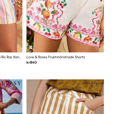
Love & Roses Viskos/Linne Randiga Ric Rac Kant Shorts
Love & Roses Fruktmönstrade Shorts
kr840