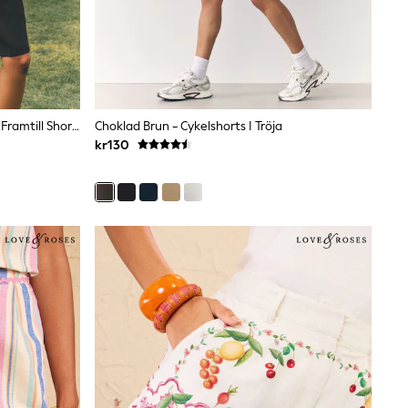
The Set 2 Pack Formella Plisserade Framtill Shorts
Choklad Brun - Cykelshorts I Tröja
kr130