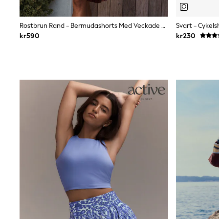
Wedding
Dresses
Shoes
Rostbrun Rand - Bermudashorts Med Veckade Framsidor
Svart - Cykels
Cardigans
kr590
kr230
Skirts
Shop All Footwear
New In
Trainers
Pram Shoes
School Shoes
Slippers
Boots
Wellies
Wide Fit
All Underwear
New In
Nighties
Pyjamas
Robes
Sleepsuits
Socks & Tights
Blanket Hoodies
All Bags & Accessories
New In