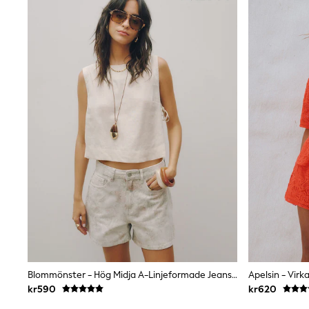
Jumpers & Knitwear
Joggers
Shirts
Trousers & Chinos
Tops
Babygrows & Sleepsuits
Bodysuits & Vests
Jeans
Nightwear & Pyjamas
Shorts
Swimwear
Suits & Waistcoats
Shop All Footwear
New In
Sandals & Clogs
Trainers
Pram Shoes
School Shoes
Slippers
Boots
Wellies
Blommönster - Hög Midja A-Linjeformade Jeansshorts
Apelsin - Virk
Wide Fit
kr590
kr620
All Holiday Shop
Tops & T-Shirts