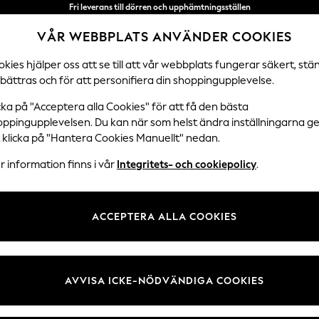
Vi accepterar
VÅR WEBBPLATS ANVÄNDER COOKIES
NYA enkla returer*
kies hjälper oss att se till att vår webbplats fungerar säkert, stä
bättras och för att personifiera din shoppingupplevelse.
DAMER
HERRAR
SEMESTERBUTIK
cka på "Acceptera alla Cookies" för att få den bästa
oppingupplevelsen. Du kan när som helst ändra inställningarna 
t klicka på "Hantera Cookies Manuellt" nedan.
SHORTS FÖR DAM
(2465)
 information finns i vår
Integritets- och cookiepolicy
.
 det alltid dags att sporta de senaste trenderna inom damshorts. Från
d
eganta linneplagg i marinblått och vitt. Uppdatera kanske din helglook m
ACCEPTERA ALLA COOKIES
Handla efter kategori
en avslappnad stil.
Shorts
Topp- Och Korta Set
Mjukisbyxa Och Shortsset
Shorts
Chino Shorts
Shorts med hög
Knä Shorts
Cykelshorts
Kurva
AVVISA ICKE-NÖDVÄNDIGA COOKIES
midja