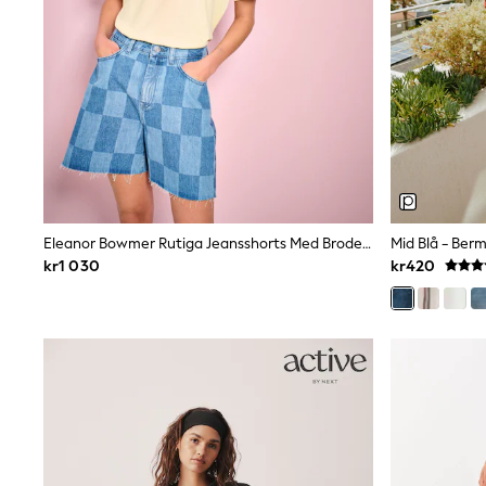
Swim
adidas
All Girls Brands
Nike
adidas
Smiggle
Lipsy Girl
River Island
Boden
Joules
Frugi
Baker by Ted Baker
Eleanor Bowmer Rutiga Jeansshorts Med Broderi Och Fickor
Mid Blå - Ber
Monsoon
kr1 030
kr420
Angel & Rocket
JoJo Maman Bébé
Occasionwear
Schoolwear
Partywear
Flower Girl
Swim
Bridesmaid
All Baby & Nursery
New in
Babygrows & Sleepsuits