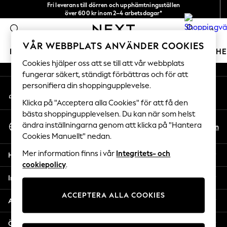
Fri leverans till dörren och upphämtningsställen
An error occurred on client
över 600 kr inom 2–4 arbetsdagar*
Vi accepterar
0
Våra sociala nätverk
VÅR WEBBPLATS ANVÄNDER COOKIES
FLICKOR
POJKAR
BABY
DAMER
HERRAR
H
Cookies hjälper oss att se till att vår webbplats
fungerar säkert, ständigt förbättras och för att
GIRLS
personifiera din shoppingupplevelse.
Mitt konto
New In
Logga in på ditt konto
50 - 92cm
Klicka på "Acceptera alla Cookies" för att få den
98 - 110cm
bästa shoppingupplevelsen. Du kan när som helst
Välj Språk
116 - 134cm
ändra inställningarna genom att klicka på "Hantera
Sv
En
Svenska
Cookies Manuellt" nedan.
140 - 174cm
Trending: Top & Short Sets
Mer information finns i vår
Integritets- och
Hjälp
Trending: Clogs
cookiepolicy
.
Toy Story
Integritet & Juridik
THE SET
ACCEPTERA ALLA COOKIES
All Clothing
Avdelningar
Coats & Jackets
Sweatshirts & Hoodies
Övriga tjänster