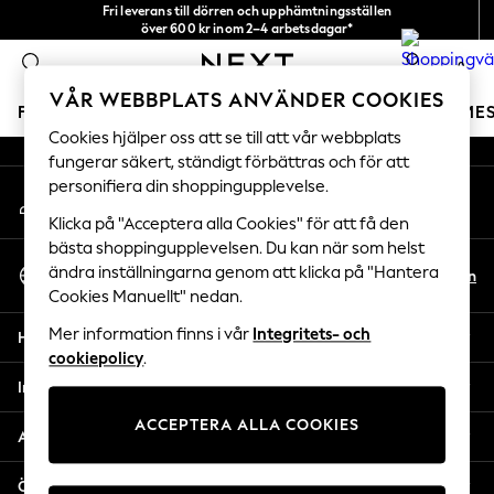
Fri leverans till dörren och upphämtningsställen
An error occurred on client
över 600 kr inom 2–4 arbetsdagar*
Vi accepterar
0
Våra sociala nätverk
VÅR WEBBPLATS ANVÄNDER COOKIES
FLICKOR
POJKAR
BABY
DAMER
HERRAR
SEME
Cookies hjälper oss att se till att vår webbplats
fungerar säkert, ständigt förbättras och för att
GIRLS
personifiera din shoppingupplevelse.
Mitt konto
New In
Logga in på ditt konto
50 - 92cm
Klicka på "Acceptera alla Cookies" för att få den
98 - 110cm
bästa shoppingupplevelsen. Du kan när som helst
Välj Språk
116 - 134cm
ändra inställningarna genom att klicka på "Hantera
Sv
En
Svenska
Cookies Manuellt" nedan.
140 - 174cm
Trending: Top & Short Sets
Mer information finns i vår
Integritets- och
Hjälp
Trending: Clogs
cookiepolicy
.
Toy Story
Integritet & Juridik
THE SET
ACCEPTERA ALLA COOKIES
All Clothing
Avdelningar
Coats & Jackets
Sweatshirts & Hoodies
Övriga tjänster