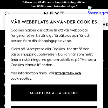
Fri leverans till dörren och upphämtningsställen
An error occurred on client
över 600 kr inom 2–4 arbetsdagar*
Vi accepterar
0
Våra sociala nätverk
VÅR WEBBPLATS ANVÄNDER COOKIES
FLICKOR
POJKAR
BABY
DAMER
HERRAR
H
Cookies hjälper oss att se till att vår webbplats
fungerar säkert, ständigt förbättras och för att
GIRLS
personifiera din shoppingupplevelse.
Mitt konto
New In
Logga in på ditt konto
50 - 92cm
Klicka på "Acceptera alla Cookies" för att få den
98 - 110cm
bästa shoppingupplevelsen. Du kan när som helst
Välj Språk
116 - 134cm
ändra inställningarna genom att klicka på "Hantera
Sv
En
Svenska
Cookies Manuellt" nedan.
140 - 174cm
Trending: Top & Short Sets
Mer information finns i vår
Integritets- och
Hjälp
Trending: Clogs
cookiepolicy
.
Toy Story
Integritet & Juridik
THE SET
ACCEPTERA ALLA COOKIES
All Clothing
Avdelningar
Coats & Jackets
Sweatshirts & Hoodies
Övriga tjänster