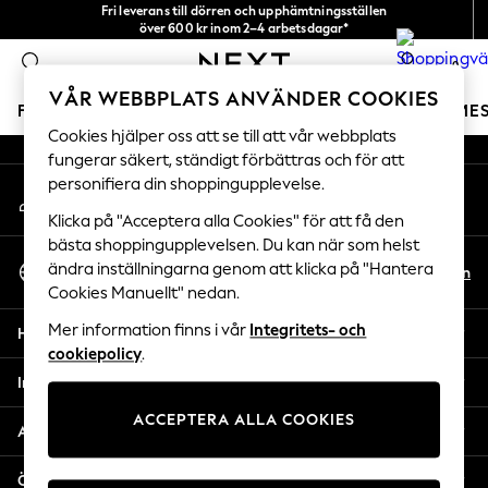
Fri leverans till dörren och upphämtningsställen
An error occurred on client
över 600 kr inom 2–4 arbetsdagar*
Vi accepterar
0
Våra sociala nätverk
VÅR WEBBPLATS ANVÄNDER COOKIES
FLICKOR
POJKAR
BABY
DAMER
HERRAR
SEME
Cookies hjälper oss att se till att vår webbplats
fungerar säkert, ständigt förbättras och för att
GIRLS
personifiera din shoppingupplevelse.
Mitt konto
New In
Logga in på ditt konto
50 - 92cm
Klicka på "Acceptera alla Cookies" för att få den
98 - 110cm
bästa shoppingupplevelsen. Du kan när som helst
Välj Språk
116 - 134cm
ändra inställningarna genom att klicka på "Hantera
Sv
En
Svenska
Cookies Manuellt" nedan.
140 - 174cm
Trending: Top & Short Sets
Mer information finns i vår
Integritets- och
Hjälp
Trending: Clogs
cookiepolicy
.
Toy Story
Integritet & Juridik
THE SET
ACCEPTERA ALLA COOKIES
All Clothing
Avdelningar
Coats & Jackets
Sweatshirts & Hoodies
Övriga tjänster