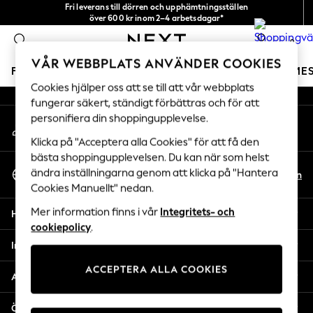
Fri leverans till dörren och upphämtningsställen
An error occurred on client
över 600 kr inom 2–4 arbetsdagar*
Vi accepterar
0
Våra sociala nätverk
VÅR WEBBPLATS ANVÄNDER COOKIES
FLICKOR
POJKAR
BABY
DAMER
HERRAR
SEME
Cookies hjälper oss att se till att vår webbplats
fungerar säkert, ständigt förbättras och för att
GIRLS
personifiera din shoppingupplevelse.
Mitt konto
New In
Logga in på ditt konto
50 - 92cm
Klicka på "Acceptera alla Cookies" för att få den
98 - 110cm
bästa shoppingupplevelsen. Du kan när som helst
Välj Språk
116 - 134cm
ändra inställningarna genom att klicka på "Hantera
Sv
En
Svenska
Cookies Manuellt" nedan.
140 - 174cm
Trending: Top & Short Sets
Mer information finns i vår
Integritets- och
Hjälp
Trending: Clogs
cookiepolicy
.
Toy Story
Integritet & Juridik
THE SET
ACCEPTERA ALLA COOKIES
All Clothing
Avdelningar
Coats & Jackets
Sweatshirts & Hoodies
Övriga tjänster