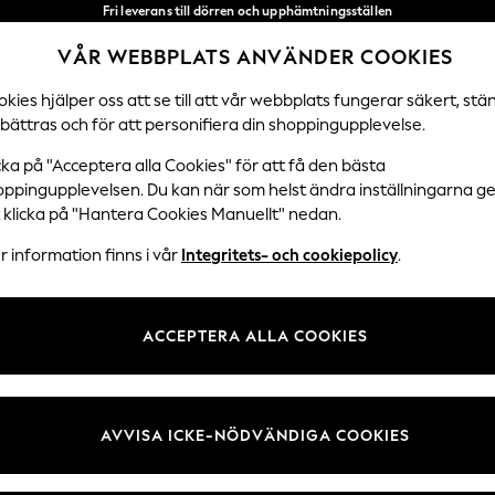
Fri leverans till dörren och upphämtningsställen
över 600 kr inom 2–4 arbetsdagar*
VÅR WEBBPLATS ANVÄNDER COOKIES
Vi accepterar
Våra sociala nätverk
kies hjälper oss att se till att vår webbplats fungerar säkert, stä
bättras och för att personifiera din shoppingupplevelse.
DAMER
HERRAR
HEM
cka på "Acceptera alla Cookies" för att få den bästa
oppingupplevelsen. Du kan när som helst ändra inställningarna 
Välj Språk
t klicka på "Hantera Cookies Manuellt" nedan.
Svenska
 information finns i vår
Integritets- och cookiepolicy
.
 Juridik
Avdelningar
ch cookiepolicy
Damer
ACCEPTERA ALLA COOKIES
llkor
Herr
kies manuellt
Pojkar
undrecensioner och betyg
Flickor
AVVISA ICKE-NÖDVÄNDIGA COOKIES
Hem
Baby