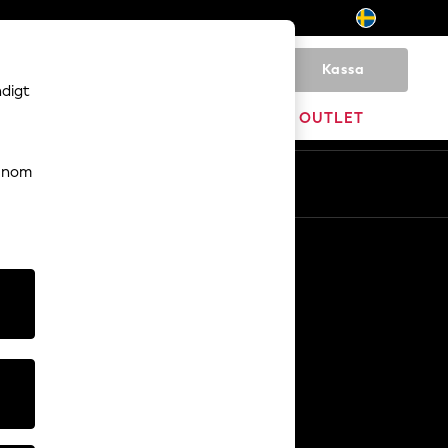
Kassa
0
ndigt
VARUMÄRKEN
OUTLET
genom
Sv
En
Övriga tjänster
Media och press
Företaget
NEXT Karriärer