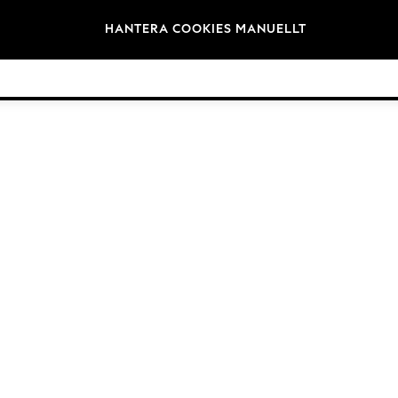
Varumärken
HANTERA COOKIES MANUELLT
©2026 Nästa Germany GmbH. Alla rättigheter reserverade.