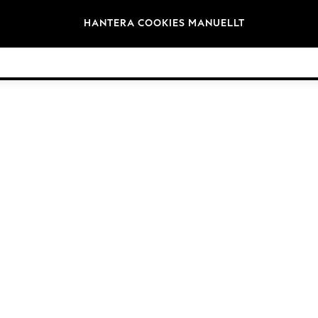
Varumärken
HANTERA COOKIES MANUELLT
©2026 Nästa Germany GmbH. Alla rättigheter reserverade.