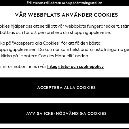
Fri leverans till dörren och upphämtningsställen
över 600 kr inom 2–4 arbetsdagar*
VÅR WEBBPLATS ANVÄNDER COOKIES
Vi accepterar
Våra sociala nätverk
kies hjälper oss att se till att vår webbplats fungerar säkert, stä
bättras och för att personifiera din shoppingupplevelse.
DAMER
HERRAR
SEMESTERBUTIK
cka på "Acceptera alla Cookies" för att få den bästa
oppingupplevelsen. Du kan när som helst ändra inställningarna 
Välj Språk
t klicka på "Hantera Cookies Manuellt" nedan.
Svenska
 information finns i vår
Integritets- och cookiepolicy
.
 Juridik
Avdelningar
ch cookiepolicy
Damer
ACCEPTERA ALLA COOKIES
llkor
Herr
kies manuellt
Pojkar
undrecensioner och betyg
Flickor
AVVISA ICKE-NÖDVÄNDIGA COOKIES
Hem
Baby