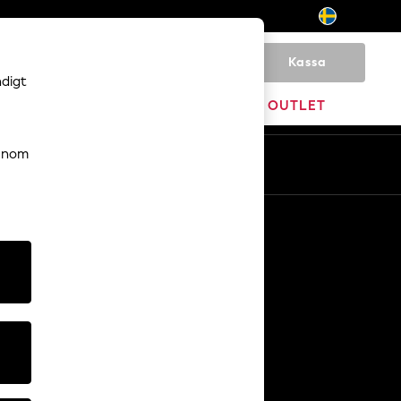
Kassa
0
ndigt
HEM
VARUMÄRKEN
OUTLET
genom
Sv
En
Övriga tjänster
Media och press
Företaget
NEXT Karriärer