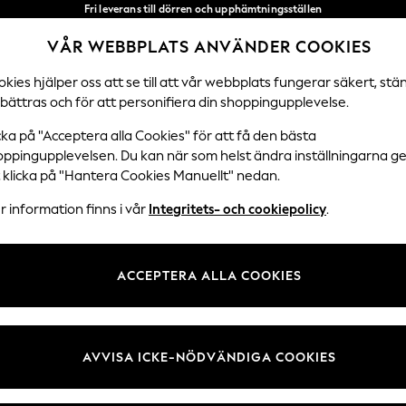
Fri leverans till dörren och upphämtningsställen
över 600 kr inom 2–4 arbetsdagar*
VÅR WEBBPLATS ANVÄNDER COOKIES
Vi accepterar
Våra sociala nätverk
kies hjälper oss att se till att vår webbplats fungerar säkert, stä
bättras och för att personifiera din shoppingupplevelse.
DAMER
HERRAR
HEM
cka på "Acceptera alla Cookies" för att få den bästa
oppingupplevelsen. Du kan när som helst ändra inställningarna 
Välj Språk
t klicka på "Hantera Cookies Manuellt" nedan.
Svenska
 information finns i vår
Integritets- och cookiepolicy
.
 Juridik
Avdelningar
ch cookiepolicy
Damer
ACCEPTERA ALLA COOKIES
llkor
Herr
kies manuellt
Pojkar
undrecensioner och betyg
Flickor
AVVISA ICKE-NÖDVÄNDIGA COOKIES
Hem
Baby