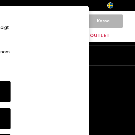
Kassa
0
ndigt
VARUMÄRKEN
OUTLET
genom
Sv
En
Övriga tjänster
Media och press
Företaget
NEXT Karriärer