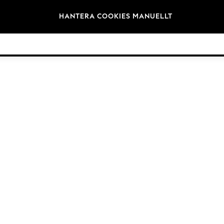
Varumärken
HANTERA COOKIES MANUELLT
©2026 Nästa Germany GmbH. Alla rättigheter reserverade.