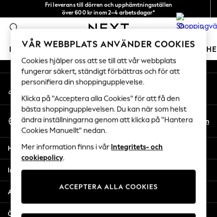
Fri leverans till dörren och upphämtningsställen
An error occurred on client
över 600 kr inom 2–4 arbetsdagar*
Vi accepterar
0
Våra sociala nätverk
VÅR WEBBPLATS ANVÄNDER COOKIES
FLICKOR
POJKAR
BABY
DAMER
HERRAR
H
Cookies hjälper oss att se till att vår webbplats
fungerar säkert, ständigt förbättras och för att
GIRLS
personifiera din shoppingupplevelse.
Mitt konto
New In
Logga in på ditt konto
50 - 92cm
Klicka på "Acceptera alla Cookies" för att få den
98 - 110cm
bästa shoppingupplevelsen. Du kan när som helst
Välj Språk
116 - 134cm
ändra inställningarna genom att klicka på "Hantera
Sv
En
Svenska
Cookies Manuellt" nedan.
140 - 174cm
Trending: Top & Short Sets
Mer information finns i vår
Integritets- och
Hjälp
Trending: Clogs
cookiepolicy
.
Toy Story
Integritet & Juridik
THE SET
ACCEPTERA ALLA COOKIES
All Clothing
Avdelningar
Coats & Jackets
Sweatshirts & Hoodies
Övriga tjänster