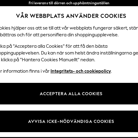
Fri leverans till dörren och upphämtningsställen
över 600 kr inom 2–4 arbetsdagar*
VÅR WEBBPLATS ANVÄNDER COOKIES
Vi accepterar
Våra sociala nätverk
kies hjälper oss att se till att vår webbplats fungerar säkert, stä
bättras och för att personifiera din shoppingupplevelse.
DAMER
HERRAR
HEM
cka på "Acceptera alla Cookies" för att få den bästa
oppingupplevelsen. Du kan när som helst ändra inställningarna 
Välj Språk
t klicka på "Hantera Cookies Manuellt" nedan.
Svenska
 information finns i vår
Integritets- och cookiepolicy
.
 Juridik
Avdelningar
ch cookiepolicy
Damer
ACCEPTERA ALLA COOKIES
llkor
Herr
kies manuellt
Pojkar
undrecensioner och betyg
Flickor
AVVISA ICKE-NÖDVÄNDIGA COOKIES
Hem
Baby