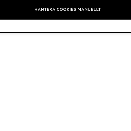
Varumärken
HANTERA COOKIES MANUELLT
©2026 Nästa Germany GmbH. Alla rättigheter reserverade.