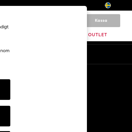
Kassa
0
ndigt
VARUMÄRKEN
OUTLET
genom
Sv
En
Övriga tjänster
Media och press
Företaget
NEXT Karriärer