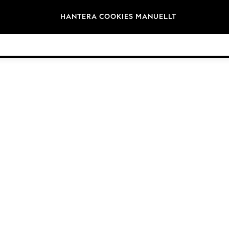
Varumärken
HANTERA COOKIES MANUELLT
©2026 Nästa Germany GmbH. Alla rättigheter reserverade.