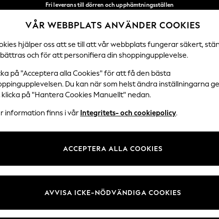
Fri leverans till dörren och upphämtningsställen
över 600 kr inom 2–4 arbetsdagar*
VÅR WEBBPLATS ANVÄNDER COOKIES
Vi accepterar
Våra sociala nätverk
kies hjälper oss att se till att vår webbplats fungerar säkert, stä
bättras och för att personifiera din shoppingupplevelse.
DAMER
HERRAR
SEMESTERBUTIK
cka på "Acceptera alla Cookies" för att få den bästa
oppingupplevelsen. Du kan när som helst ändra inställningarna 
Välj Språk
t klicka på "Hantera Cookies Manuellt" nedan.
Svenska
 information finns i vår
Integritets- och cookiepolicy
.
 Juridik
Avdelningar
ch cookiepolicy
Damer
ACCEPTERA ALLA COOKIES
llkor
Herr
kies manuellt
Pojkar
undrecensioner och betyg
Flickor
AVVISA ICKE-NÖDVÄNDIGA COOKIES
Hem
Baby