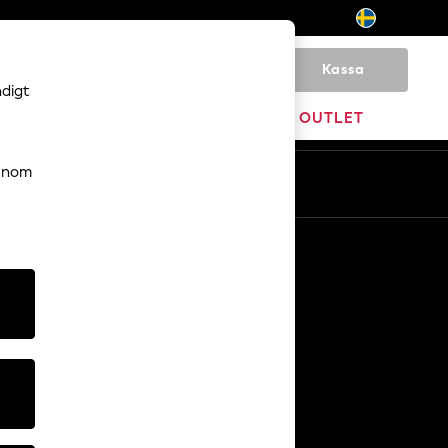
Kassa
0
ndigt
HEM
VARUMÄRKEN
OUTLET
genom
Sv
En
Övriga tjänster
Media och press
Företaget
NEXT Karriärer