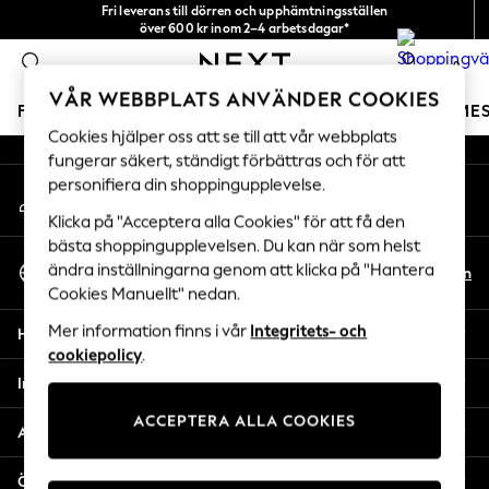
Fri leverans till dörren och upphämtningsställen
An error occurred on client
över 600 kr inom 2–4 arbetsdagar*
Vi accepterar
0
Våra sociala nätverk
VÅR WEBBPLATS ANVÄNDER COOKIES
FLICKOR
POJKAR
BABY
DAMER
HERRAR
SEME
Cookies hjälper oss att se till att vår webbplats
fungerar säkert, ständigt förbättras och för att
GIRLS
personifiera din shoppingupplevelse.
Mitt konto
New In
Logga in på ditt konto
50 - 92cm
Klicka på "Acceptera alla Cookies" för att få den
98 - 110cm
bästa shoppingupplevelsen. Du kan när som helst
Välj Språk
116 - 134cm
ändra inställningarna genom att klicka på "Hantera
Sv
En
Svenska
Cookies Manuellt" nedan.
140 - 174cm
Trending: Top & Short Sets
Mer information finns i vår
Integritets- och
Hjälp
Trending: Clogs
cookiepolicy
.
Toy Story
Integritet & Juridik
THE SET
ACCEPTERA ALLA COOKIES
All Clothing
Avdelningar
Coats & Jackets
Sweatshirts & Hoodies
Övriga tjänster