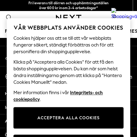
Fri leverans till dörren och upphämtningsställen
An error occurred on client
över 600 kr inom 2–4 arbetsdagar*
Vi accepterar
0
Våra sociala nätverk
VÅR WEBBPLATS ANVÄNDER COOKIES
FLICKOR
POJKAR
BABY
DAMER
HERRAR
SEME
Cookies hjälper oss att se till att vår webbplats
fungerar säkert, ständigt förbättras och för att
GIRLS
personifiera din shoppingupplevelse.
Mitt konto
New In
Logga in på ditt konto
50 - 92cm
Klicka på "Acceptera alla Cookies" för att få den
98 - 110cm
bästa shoppingupplevelsen. Du kan när som helst
Välj Språk
116 - 134cm
ändra inställningarna genom att klicka på "Hantera
Sv
En
Svenska
Cookies Manuellt" nedan.
140 - 174cm
Trending: Top & Short Sets
Mer information finns i vår
Integritets- och
Hjälp
Trending: Clogs
cookiepolicy
.
Toy Story
Integritet & Juridik
THE SET
ACCEPTERA ALLA COOKIES
All Clothing
Avdelningar
Coats & Jackets
Sweatshirts & Hoodies
Övriga tjänster