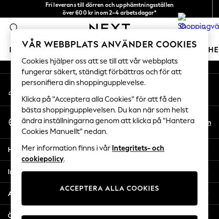
Fri leverans till dörren och upphämtningsställen
An error occurred on client
över 600 kr inom 2–4 arbetsdagar*
Vi accepterar
0
Våra sociala nätverk
VÅR WEBBPLATS ANVÄNDER COOKIES
FLICKOR
POJKAR
BABY
DAMER
HERRAR
H
Cookies hjälper oss att se till att vår webbplats
fungerar säkert, ständigt förbättras och för att
GIRLS
personifiera din shoppingupplevelse.
Mitt konto
New In
Logga in på ditt konto
50 - 92cm
Klicka på "Acceptera alla Cookies" för att få den
98 - 110cm
bästa shoppingupplevelsen. Du kan när som helst
Välj Språk
116 - 134cm
ändra inställningarna genom att klicka på "Hantera
Sv
En
Svenska
Cookies Manuellt" nedan.
140 - 174cm
Trending: Top & Short Sets
Mer information finns i vår
Integritets- och
Hjälp
Trending: Clogs
cookiepolicy
.
Toy Story
Integritet & Juridik
THE SET
ACCEPTERA ALLA COOKIES
All Clothing
Avdelningar
Coats & Jackets
Sweatshirts & Hoodies
Övriga tjänster