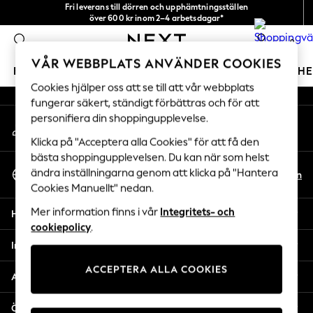
Fri leverans till dörren och upphämtningsställen
An error occurred on client
över 600 kr inom 2–4 arbetsdagar*
Vi accepterar
0
Våra sociala nätverk
VÅR WEBBPLATS ANVÄNDER COOKIES
FLICKOR
POJKAR
BABY
DAMER
HERRAR
H
Cookies hjälper oss att se till att vår webbplats
fungerar säkert, ständigt förbättras och för att
GIRLS
personifiera din shoppingupplevelse.
Mitt konto
New In
Logga in på ditt konto
50 - 92cm
Klicka på "Acceptera alla Cookies" för att få den
98 - 110cm
bästa shoppingupplevelsen. Du kan när som helst
Välj Språk
116 - 134cm
ändra inställningarna genom att klicka på "Hantera
Sv
En
Svenska
Cookies Manuellt" nedan.
140 - 174cm
Trending: Top & Short Sets
Mer information finns i vår
Integritets- och
Hjälp
Trending: Clogs
cookiepolicy
.
Toy Story
Integritet & Juridik
THE SET
ACCEPTERA ALLA COOKIES
All Clothing
Avdelningar
Coats & Jackets
Sweatshirts & Hoodies
Övriga tjänster