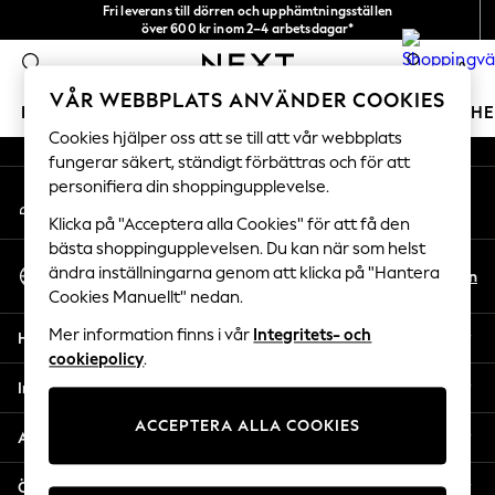
Fri leverans till dörren och upphämtningsställen
An error occurred on client
över 600 kr inom 2–4 arbetsdagar*
Vi accepterar
0
Våra sociala nätverk
VÅR WEBBPLATS ANVÄNDER COOKIES
FLICKOR
POJKAR
BABY
DAMER
HERRAR
H
Cookies hjälper oss att se till att vår webbplats
fungerar säkert, ständigt förbättras och för att
GIRLS
personifiera din shoppingupplevelse.
Mitt konto
New In
Logga in på ditt konto
50 - 92cm (0 - 24 months)
Klicka på "Acceptera alla Cookies" för att få den
98 - 110cm (3 - 5 years)
bästa shoppingupplevelsen. Du kan när som helst
Välj Språk
116 - 134cm (6 - 9 years)
ändra inställningarna genom att klicka på "Hantera
Sv
En
Svenska
Cookies Manuellt" nedan.
140 - 174cm (10 - 15+ years)
Trending: Top & Short Sets
Mer information finns i vår
Integritets- och
Hjälp
Trending: Clogs
cookiepolicy
.
Toy Story
Integritet & Juridik
THE SET
ACCEPTERA ALLA COOKIES
All Clothing
Avdelningar
Coats & Jackets
Sweatshirts & Hoodies
Övriga tjänster