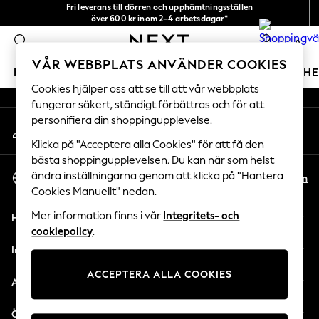
Fri leverans till dörren och upphämtningsställen
An error occurred on client
över 600 kr inom 2–4 arbetsdagar*
Vi accepterar
0
Våra sociala nätverk
VÅR WEBBPLATS ANVÄNDER COOKIES
FLICKOR
POJKAR
BABY
DAMER
HERRAR
H
Cookies hjälper oss att se till att vår webbplats
fungerar säkert, ständigt förbättras och för att
GIRLS
personifiera din shoppingupplevelse.
Mitt konto
New In
Logga in på ditt konto
50 - 92cm
Klicka på "Acceptera alla Cookies" för att få den
98 - 110cm
bästa shoppingupplevelsen. Du kan när som helst
Välj Språk
116 - 134cm
ändra inställningarna genom att klicka på "Hantera
Sv
En
Svenska
Cookies Manuellt" nedan.
140 - 174cm
Trending: Top & Short Sets
Mer information finns i vår
Integritets- och
Hjälp
Trending: Clogs
cookiepolicy
.
Toy Story
Integritet & Juridik
THE SET
ACCEPTERA ALLA COOKIES
All Clothing
Avdelningar
Coats & Jackets
Sweatshirts & Hoodies
Övriga tjänster