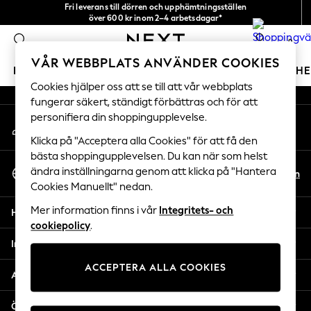
Fri leverans till dörren och upphämtningsställen
An error occurred on client
över 600 kr inom 2–4 arbetsdagar*
Vi accepterar
0
Våra sociala nätverk
VÅR WEBBPLATS ANVÄNDER COOKIES
FLICKOR
POJKAR
BABY
DAMER
HERRAR
H
Cookies hjälper oss att se till att vår webbplats
fungerar säkert, ständigt förbättras och för att
GIRLS
personifiera din shoppingupplevelse.
Mitt konto
New In
Logga in på ditt konto
50 - 92cm
Klicka på "Acceptera alla Cookies" för att få den
98 - 110cm
bästa shoppingupplevelsen. Du kan när som helst
Välj Språk
116 - 134cm
ändra inställningarna genom att klicka på "Hantera
Sv
En
Svenska
Cookies Manuellt" nedan.
140 - 174cm
Trending: Top & Short Sets
Mer information finns i vår
Integritets- och
Hjälp
Trending: Clogs
cookiepolicy
.
Toy Story
Integritet & Juridik
THE SET
ACCEPTERA ALLA COOKIES
All Clothing
Avdelningar
Coats & Jackets
Sweatshirts & Hoodies
Övriga tjänster