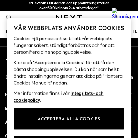
Fri leverans till dörren och upphämtningsställen
An error occurred on client
över 600 kr inom 2–4 arbetsdagar*
Vi accepterar
0
Våra sociala nätverk
VÅR WEBBPLATS ANVÄNDER COOKIES
FLICKOR
POJKAR
BABY
DAMER
HERRAR
H
Cookies hjälper oss att se till att vår webbplats
fungerar säkert, ständigt förbättras och för att
GIRLS
personifiera din shoppingupplevelse.
Mitt konto
New In
Logga in på ditt konto
50 - 92cm
Klicka på "Acceptera alla Cookies" för att få den
98 - 110cm
bästa shoppingupplevelsen. Du kan när som helst
Välj Språk
116 - 134cm
ändra inställningarna genom att klicka på "Hantera
Sv
En
Svenska
Cookies Manuellt" nedan.
140 - 174cm
Trending: Top & Short Sets
Mer information finns i vår
Integritets- och
Hjälp
Trending: Clogs
cookiepolicy
.
Toy Story
Integritet & Juridik
THE SET
ACCEPTERA ALLA COOKIES
All Clothing
Avdelningar
Coats & Jackets
Sweatshirts & Hoodies
Övriga tjänster